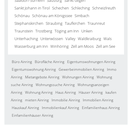
Saaldorf-Surheim
Salzburg
Sankt Gilgen
Sankt Johann in Tirol
Schechen
Schleching
Schneizlreuth
Schönau
Schönau am Königssee
Simbach
Stephanskirchen
Straubing
Taufkirchen
Traunreut
Traunstein
Trostberg
Töging am Inn
Unken
Unterhaching
Unterwössen
Valley
Waldkraiburg
Wals
Wasserburg am Inn
Winhöring
Zell am Moos
Zell am See
Büro Ainring
Bürofläche Ainring
Eigentumswohnungen Ainring
Eigentumswohnung Ainring
Gewerbeimmobilien Ainring
Immo
Ainring
Mietangebote Ainring
Wohnungen Ainring
Wohnung
suche Ainring
Wohnungssuche Ainring
Wohnungsanzeigen
Ainring
Wohnung Ainring
Haus Ainring
Häuser Ainring
kaufen
Ainring
mieten Ainring
Immobilie Ainring
Immobilien Ainring
Hauskauf Ainring
Immobilienkauf Ainring
Einfamilienhaus Ainring
Einfamilienhäuser Ainring