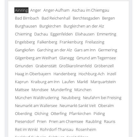
Ainring
Anger
Anger-Aufham
Aschau im Chiemgau
Bad Birnbach
Bad Reichenhall
Berchtesgaden
Bergen
Burghausen
Burgkirchen
Burgkirchen an der Alz
Chieming
Dachau
Eggenfelden
Elixhausen
Emmerting
Engelsberg
Falkenberg
Frankenburg
Freilassing
Gangkofen
Garching an der Alz
Gars am Inn
Germering
Gilgenberg am Weilhart
Glanegg
Gmund am Tegernsee
Gmunden
Grabenstätt
Großkarolinenfeld
Gröbenzell
Haag in Oberbayern
Handenberg
Hochburg-Ach
Inzell
Kaprun
Kraiburg am Inn
Laufen
Marktl
Marquartstein
Mattsee
Mondsee
Munderfing
München
München Waldtrudering
Neubiberg
Neufahrn bei Freising
Neumarkt am Wallersee
Neumarkt-Sankt Veit
Oberalm
Oberding
Olching
Otterfing
Pfarrkirchen
Piding
Piesendorf
Prien
Prien am Chiemsee
Raubling
Rauris
Reit im Winkl
Rohrdorf-Thansau
Rosenheim