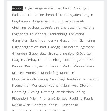
Ainring
Anger
Anger-Aufham
Aschau im Chiemgau
Bad Birnbach
Bad Reichenhall
Berchtesgaden
Bergen
Burghausen
Burgkirchen
Burgkirchen an der Alz
Chieming
Dachau
Eggenfelden
Elixhausen
Emmerting
Engelsberg
Falkenberg
Frankenburg
Freilassing
Gangkofen
Garching an der Alz
Gars am Inn
Germering
Gilgenberg am Weilhart
Glanegg
Gmund am Tegernsee
Gmunden
Grabenstätt
Großkarolinenfeld
Gröbenzell
Haag in Oberbayern
Handenberg
Hochburg-Ach
Inzell
Kaprun
Kraiburg am Inn
Laufen
Marktl
Marquartstein
Mattsee
Mondsee
Munderfing
München
München Waldtrudering
Neubiberg
Neufahrn bei Freising
Neumarkt am Wallersee
Neumarkt-Sankt Veit
Oberalm
Oberding
Olching
Otterfing
Pfarrkirchen
Piding
Piesendorf
Prien
Prien am Chiemsee
Raubling
Rauris
Reit im Winkl
Rohrdorf-Thansau
Rosenheim