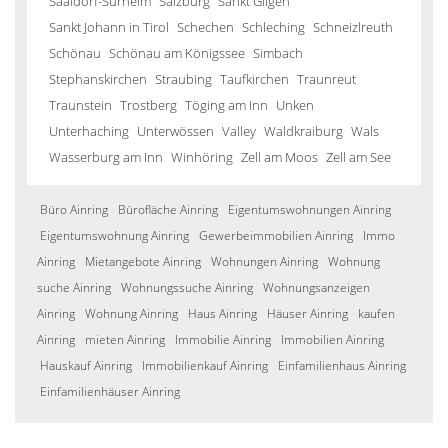
Saaldorf-Surheim
Salzburg
Sankt Gilgen
Sankt Johann in Tirol
Schechen
Schleching
Schneizlreuth
Schönau
Schönau am Königssee
Simbach
Stephanskirchen
Straubing
Taufkirchen
Traunreut
Traunstein
Trostberg
Töging am Inn
Unken
Unterhaching
Unterwössen
Valley
Waldkraiburg
Wals
Wasserburg am Inn
Winhöring
Zell am Moos
Zell am See
Büro Ainring
Bürofläche Ainring
Eigentumswohnungen Ainring
Eigentumswohnung Ainring
Gewerbeimmobilien Ainring
Immo
Ainring
Mietangebote Ainring
Wohnungen Ainring
Wohnung
suche Ainring
Wohnungssuche Ainring
Wohnungsanzeigen
Ainring
Wohnung Ainring
Haus Ainring
Häuser Ainring
kaufen
Ainring
mieten Ainring
Immobilie Ainring
Immobilien Ainring
Hauskauf Ainring
Immobilienkauf Ainring
Einfamilienhaus Ainring
Einfamilienhäuser Ainring