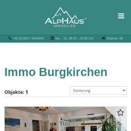
+49 (0) 8651-9549940
Mo. - So. 08.00 - 20.00 Uhr
Objekte: 98
Immo Burgkirchen
Objekte:
1