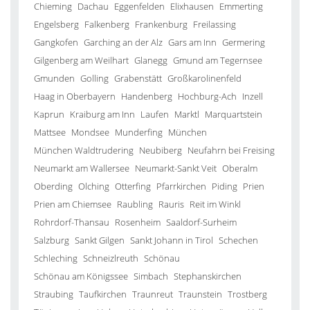
Chieming
Dachau
Eggenfelden
Elixhausen
Emmerting
Engelsberg
Falkenberg
Frankenburg
Freilassing
Gangkofen
Garching an der Alz
Gars am Inn
Germering
Gilgenberg am Weilhart
Glanegg
Gmund am Tegernsee
Gmunden
Golling
Grabenstätt
Großkarolinenfeld
Haag in Oberbayern
Handenberg
Hochburg-Ach
Inzell
Kaprun
Kraiburg am Inn
Laufen
Marktl
Marquartstein
Mattsee
Mondsee
Munderfing
München
München Waldtrudering
Neubiberg
Neufahrn bei Freising
Neumarkt am Wallersee
Neumarkt-Sankt Veit
Oberalm
Oberding
Olching
Otterfing
Pfarrkirchen
Piding
Prien
Prien am Chiemsee
Raubling
Rauris
Reit im Winkl
Rohrdorf-Thansau
Rosenheim
Saaldorf-Surheim
Salzburg
Sankt Gilgen
Sankt Johann in Tirol
Schechen
Schleching
Schneizlreuth
Schönau
Schönau am Königssee
Simbach
Stephanskirchen
Straubing
Taufkirchen
Traunreut
Traunstein
Trostberg