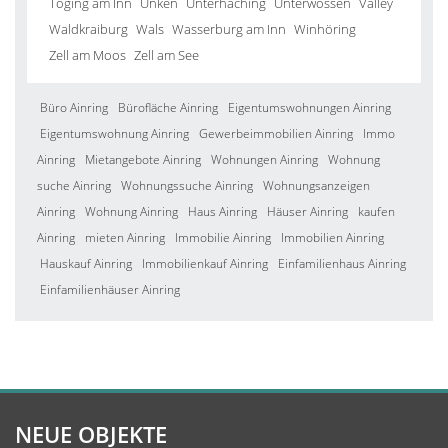
Töging am Inn
Unken
Unterhaching
Unterwössen
Valley
Waldkraiburg
Wals
Wasserburg am Inn
Winhöring
Zell am Moos
Zell am See
Büro Ainring
Bürofläche Ainring
Eigentumswohnungen Ainring
Eigentumswohnung Ainring
Gewerbeimmobilien Ainring
Immo
Ainring
Mietangebote Ainring
Wohnungen Ainring
Wohnung
suche Ainring
Wohnungssuche Ainring
Wohnungsanzeigen
Ainring
Wohnung Ainring
Haus Ainring
Häuser Ainring
kaufen
Ainring
mieten Ainring
Immobilie Ainring
Immobilien Ainring
Hauskauf Ainring
Immobilienkauf Ainring
Einfamilienhaus Ainring
Einfamilienhäuser Ainring
NEUE OBJEKTE