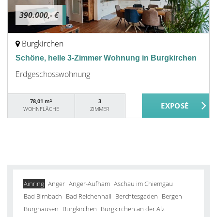
390.000,- €
Burgkirchen
Schöne, helle 3-Zimmer Wohnung in Burgkirchen
Erdgeschosswohnung
78,01 m²
3
WOHNFLÄCHE
ZIMMER
Ainring
Anger
Anger-Aufham
Aschau im Chiemgau
Bad Birnbach
Bad Reichenhall
Berchtesgaden
Bergen
Burghausen
Burgkirchen
Burgkirchen an der Alz