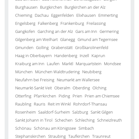
Burghausen
Burgkirchen
Burgkirchen an der Alz
Chieming
Dachau
Eggenfelden
Elixhausen
Emmerting
Engelsberg
Falkenberg
Frankenburg
Freilassing
Gangkofen
Garching an der Alz
Gars am Inn
Germering
Gilgenberg am Weilhart
Glanegg
Gmund am Tegernsee
Gmunden
Golling
Grabenstätt
Großkarolinenfeld
Haag in Oberbayern
Handenberg
Inzell
Kaprun
Kraiburg am Inn
Laufen
Marktl
Marquartstein
Mondsee
München
München Waldtrudering
Neubiberg
Neufahrn bei Freising
Neumarkt am Wallersee
Neumarkt-Sankt Veit
Oberalm
Oberding
Olching
Otterfing
Pfarrkirchen
Piding
Prien
Prien am Chiemsee
Raubling
Rauris
Reit im Winkl
Rohrdorf-Thansau
Rosenheim
Saaldorf-Surheim
Salzburg
Sankt Gilgen
Sankt Johann in Tirol
Schechen
Schleching
Schneizlreuth
Schönau
Schönau am Königssee
Simbach
Stephanskirchen
Straubing
Taufkirchen
Traunreut