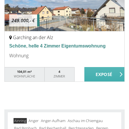
249.000,- €
Garching an der Alz
Schöne, helle 4 Zimmer Eigentumswohnung
Wohnung
104,01 m²
4
WOHNFLÄCHE
ZIMMER
Ainring
Anger
Anger-Aufham
Aschau im Chiemgau
Bad Birnbach
Bad Reichenhall
Berchtesgaden
Bergen