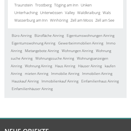
Traunstein
Trostberg
Töging am Inn
Unken
Unterhaching
Unterwössen
Valley
Waldkraiburg
Wals
Wasserburg am Inn
Winhöring
Zell am Moos
Zell am See
Büro Ainring
Bürofläche Ainring
Eigentumswohnungen Ainring
Eigentumswohnung Ainring
Gewerbeimmobilien Ainring
Immo
Ainring
Mietangebote Ainring
Wohnungen Ainring
Wohnung
suche Ainring
Wohnungssuche Ainring
Wohnungsanzeigen
Ainring
Wohnung Ainring
Haus Ainring
Häuser Ainring
kaufen
Ainring
mieten Ainring
Immobilie Ainring
Immobilien Ainring
Hauskauf Ainring
Immobilienkauf Ainring
Einfamilienhaus Ainring
Einfamilienhäuser Ainring