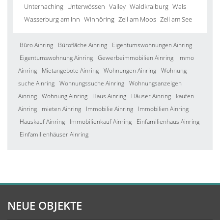
Unterhaching
Unterwössen
Valley
Waldkraiburg
Wals
Wasserburg am Inn
Winhöring
Zell am Moos
Zell am See
Büro Ainring
Bürofläche Ainring
Eigentumswohnungen Ainring
Eigentumswohnung Ainring
Gewerbeimmobilien Ainring
Immo
Ainring
Mietangebote Ainring
Wohnungen Ainring
Wohnung
suche Ainring
Wohnungssuche Ainring
Wohnungsanzeigen
Ainring
Wohnung Ainring
Haus Ainring
Häuser Ainring
kaufen
Ainring
mieten Ainring
Immobilie Ainring
Immobilien Ainring
Hauskauf Ainring
Immobilienkauf Ainring
Einfamilienhaus Ainring
Einfamilienhäuser Ainring
NEUE OBJEKTE