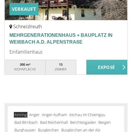
VERKAUFT
Schneizlreuth
MEHRGENERATIONENHAUS + BAUPLATZ IN
WEIßBACH A.D. ALPENSTRAßE
Einfamilienhaus
300 m²
13
WOHNFLÄCHE
ZIMMER
Ainring
Anger
Anger-Aufham
Aschau im Chiemgau
Bad Birnbach
Bad Reichenhall
Berchtesgaden
Bergen
Burghausen
Burgkirchen
Burgkirchen an der Alz