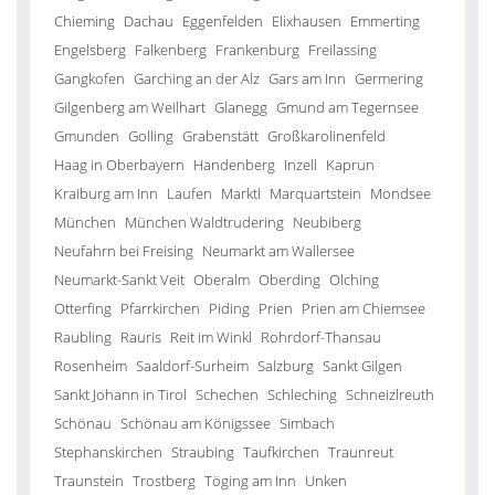
Chieming
Dachau
Eggenfelden
Elixhausen
Emmerting
Engelsberg
Falkenberg
Frankenburg
Freilassing
Gangkofen
Garching an der Alz
Gars am Inn
Germering
Gilgenberg am Weilhart
Glanegg
Gmund am Tegernsee
Gmunden
Golling
Grabenstätt
Großkarolinenfeld
Haag in Oberbayern
Handenberg
Inzell
Kaprun
Kraiburg am Inn
Laufen
Marktl
Marquartstein
Mondsee
München
München Waldtrudering
Neubiberg
Neufahrn bei Freising
Neumarkt am Wallersee
Neumarkt-Sankt Veit
Oberalm
Oberding
Olching
Otterfing
Pfarrkirchen
Piding
Prien
Prien am Chiemsee
Raubling
Rauris
Reit im Winkl
Rohrdorf-Thansau
Rosenheim
Saaldorf-Surheim
Salzburg
Sankt Gilgen
Sankt Johann in Tirol
Schechen
Schleching
Schneizlreuth
Schönau
Schönau am Königssee
Simbach
Stephanskirchen
Straubing
Taufkirchen
Traunreut
Traunstein
Trostberg
Töging am Inn
Unken