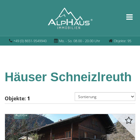
+49 (0) 8651-9549940
Mo. - So. 08.00 - 20.00 Uhr
Objekte: 95
Häuser Schneizlreuth
Objekte:
1