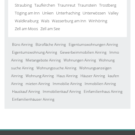
Straubing
Taufkirchen
Traunreut
Traunstein
Trostberg
Töging am Inn
Unken
Unterhaching
Unterwössen
Valley
Waldkraiburg
Wals
Wasserburg am Inn
Winhöring
Zell am Moos
Zell am See
Büro Ainring
Bürofläche Ainring
Eigentumswohnungen Ainring
Eigentumswohnung Ainring
Gewerbeimmobilien Ainring
Immo
Ainring
Mietangebote Ainring
Wohnungen Ainring
Wohnung
suche Ainring
Wohnungssuche Ainring
Wohnungsanzeigen
Ainring
Wohnung Ainring
Haus Ainring
Häuser Ainring
kaufen
Ainring
mieten Ainring
Immobilie Ainring
Immobilien Ainring
Hauskauf Ainring
Immobilienkauf Ainring
Einfamilienhaus Ainring
Einfamilienhäuser Ainring