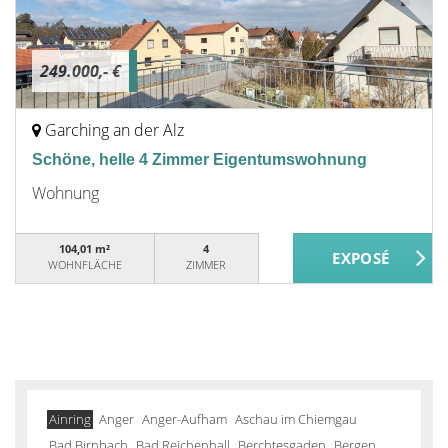
249.000,- €
Garching an der Alz
Schöne, helle 4 Zimmer Eigentumswohnung
Wohnung
104,01 m²
4
WOHNFLÄCHE
ZIMMER
Ainring
Anger
Anger-Aufham
Aschau im Chiemgau
Bad Birnbach
Bad Reichenhall
Berchtesgaden
Bergen