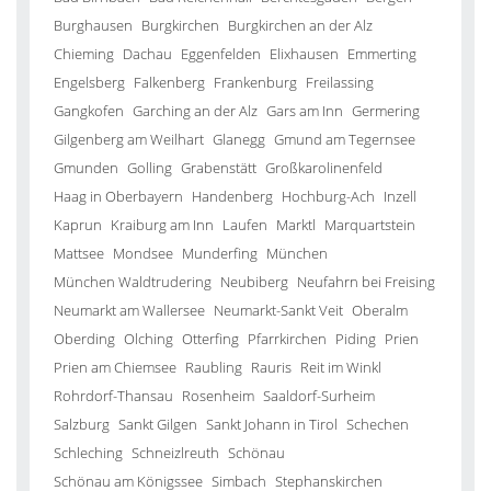
Burghausen
Burgkirchen
Burgkirchen an der Alz
Chieming
Dachau
Eggenfelden
Elixhausen
Emmerting
Engelsberg
Falkenberg
Frankenburg
Freilassing
Gangkofen
Garching an der Alz
Gars am Inn
Germering
Gilgenberg am Weilhart
Glanegg
Gmund am Tegernsee
Gmunden
Golling
Grabenstätt
Großkarolinenfeld
Haag in Oberbayern
Handenberg
Hochburg-Ach
Inzell
Kaprun
Kraiburg am Inn
Laufen
Marktl
Marquartstein
Mattsee
Mondsee
Munderfing
München
München Waldtrudering
Neubiberg
Neufahrn bei Freising
Neumarkt am Wallersee
Neumarkt-Sankt Veit
Oberalm
Oberding
Olching
Otterfing
Pfarrkirchen
Piding
Prien
Prien am Chiemsee
Raubling
Rauris
Reit im Winkl
Rohrdorf-Thansau
Rosenheim
Saaldorf-Surheim
Salzburg
Sankt Gilgen
Sankt Johann in Tirol
Schechen
Schleching
Schneizlreuth
Schönau
Schönau am Königssee
Simbach
Stephanskirchen