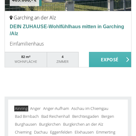
Garching an der Alz
DEIN ZUHAUSE-Wohlfühlhaus mitten in Garching
/Alz
Einfamilienhaus
82 m²
4
WOHNFLÄCHE
ZIMMER
Ainring
Anger
Anger-Aufham
Aschau im Chiemgau
Bad Birnbach
Bad Reichenhall
Berchtesgaden
Bergen
Burghausen
Burgkirchen
Burgkirchen an der Alz
Chieming
Dachau
Eggenfelden
Elixhausen
Emmerting