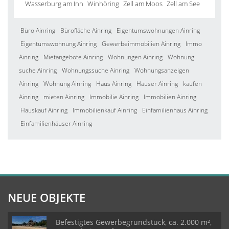
Wasserburg am Inn
Winhöring
Zell am Moos
Zell am See
Büro Ainring
Bürofläche Ainring
Eigentumswohnungen Ainring
Eigentumswohnung Ainring
Gewerbeimmobilien Ainring
Immo
Ainring
Mietangebote Ainring
Wohnungen Ainring
Wohnung
suche Ainring
Wohnungssuche Ainring
Wohnungsanzeigen
Ainring
Wohnung Ainring
Haus Ainring
Häuser Ainring
kaufen
Ainring
mieten Ainring
Immobilie Ainring
Immobilien Ainring
Hauskauf Ainring
Immobilienkauf Ainring
Einfamilienhaus Ainring
Einfamilienhäuser Ainring
NEUE OBJEKTE
Befestigtes Gewerbegrundstück, ca. 2.000 m²,