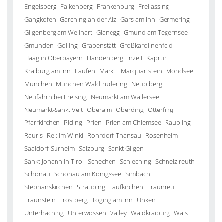
Engelsberg
Falkenberg
Frankenburg
Freilassing
Gangkofen
Garching an der Alz
Gars am Inn
Germering
Gilgenberg am Weilhart
Glanegg
Gmund am Tegernsee
Gmunden
Golling
Grabenstätt
Großkarolinenfeld
Haag in Oberbayern
Handenberg
Inzell
Kaprun
Kraiburg am Inn
Laufen
Marktl
Marquartstein
Mondsee
München
München Waldtrudering
Neubiberg
Neufahrn bei Freising
Neumarkt am Wallersee
Neumarkt-Sankt Veit
Oberalm
Oberding
Otterfing
Pfarrkirchen
Piding
Prien
Prien am Chiemsee
Raubling
Rauris
Reit im Winkl
Rohrdorf-Thansau
Rosenheim
Saaldorf-Surheim
Salzburg
Sankt Gilgen
Sankt Johann in Tirol
Schechen
Schleching
Schneizlreuth
Schönau
Schönau am Königssee
Simbach
Stephanskirchen
Straubing
Taufkirchen
Traunreut
Traunstein
Trostberg
Töging am Inn
Unken
Unterhaching
Unterwössen
Valley
Waldkraiburg
Wals