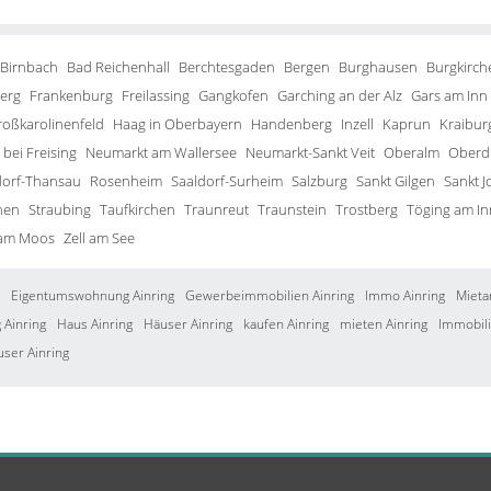
 Birnbach
Bad Reichenhall
Berchtesgaden
Bergen
Burghausen
Burgkirch
erg
Frankenburg
Freilassing
Gangkofen
Garching an der Alz
Gars am Inn
roßkarolinenfeld
Haag in Oberbayern
Handenberg
Inzell
Kaprun
Kraibur
bei Freising
Neumarkt am Wallersee
Neumarkt-Sankt Veit
Oberalm
Oberd
orf-Thansau
Rosenheim
Saaldorf-Surheim
Salzburg
Sankt Gilgen
Sankt J
hen
Straubing
Taufkirchen
Traunreut
Traunstein
Trostberg
Töging am In
 am Moos
Zell am See
Eigentumswohnung Ainring
Gewerbeimmobilien Ainring
Immo Ainring
Mieta
Ainring
Haus Ainring
Häuser Ainring
kaufen Ainring
mieten Ainring
Immobili
user Ainring