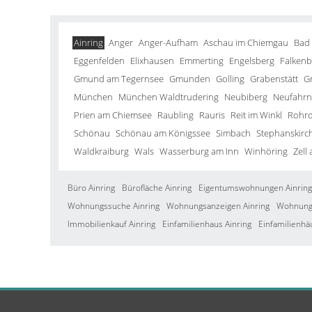
Ainring
Anger
Anger-Aufham
Aschau im Chiemgau
Bad
Eggenfelden
Elixhausen
Emmerting
Engelsberg
Falkenb
Gmund am Tegernsee
Gmunden
Golling
Grabenstätt
G
München
München Waldtrudering
Neubiberg
Neufahrn 
Prien am Chiemsee
Raubling
Rauris
Reit im Winkl
Rohrd
Schönau
Schönau am Königssee
Simbach
Stephanskirc
Waldkraiburg
Wals
Wasserburg am Inn
Winhöring
Zell
Büro Ainring
Bürofläche Ainring
Eigentumswohnungen Ainring
Wohnungssuche Ainring
Wohnungsanzeigen Ainring
Wohnung 
Immobilienkauf Ainring
Einfamilienhaus Ainring
Einfamilienhä