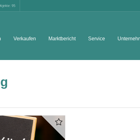
bjekte: 95
n
Verkaufen
Marktbericht
Service
Unterneh
rg