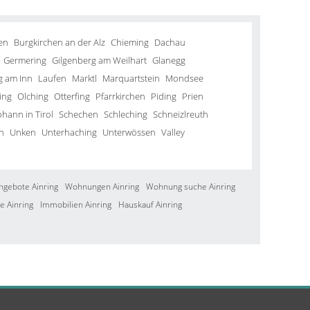
en
Burgkirchen an der Alz
Chieming
Dachau
Germering
Gilgenberg am Weilhart
Glanegg
g am Inn
Laufen
Marktl
Marquartstein
Mondsee
ing
Olching
Otterfing
Pfarrkirchen
Piding
Prien
ohann in Tirol
Schechen
Schleching
Schneizlreuth
n
Unken
Unterhaching
Unterwössen
Valley
ngebote Ainring
Wohnungen Ainring
Wohnung suche Ainring
e Ainring
Immobilien Ainring
Hauskauf Ainring