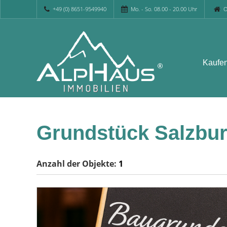
+49 (0) 8651-9549940
Mo. - So. 08.00 - 20.00 Uhr
O
Kaufe
Grundstück Salzbu
Anzahl der
Objekte:
1