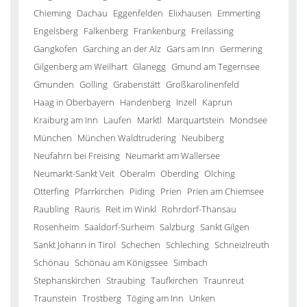
Chieming
Dachau
Eggenfelden
Elixhausen
Emmerting
Engelsberg
Falkenberg
Frankenburg
Freilassing
Gangkofen
Garching an der Alz
Gars am Inn
Germering
Gilgenberg am Weilhart
Glanegg
Gmund am Tegernsee
Gmunden
Golling
Grabenstätt
Großkarolinenfeld
Haag in Oberbayern
Handenberg
Inzell
Kaprun
Kraiburg am Inn
Laufen
Marktl
Marquartstein
Mondsee
München
München Waldtrudering
Neubiberg
Neufahrn bei Freising
Neumarkt am Wallersee
Neumarkt-Sankt Veit
Oberalm
Oberding
Olching
Otterfing
Pfarrkirchen
Piding
Prien
Prien am Chiemsee
Raubling
Rauris
Reit im Winkl
Rohrdorf-Thansau
Rosenheim
Saaldorf-Surheim
Salzburg
Sankt Gilgen
Sankt Johann in Tirol
Schechen
Schleching
Schneizlreuth
Schönau
Schönau am Königssee
Simbach
Stephanskirchen
Straubing
Taufkirchen
Traunreut
Traunstein
Trostberg
Töging am Inn
Unken