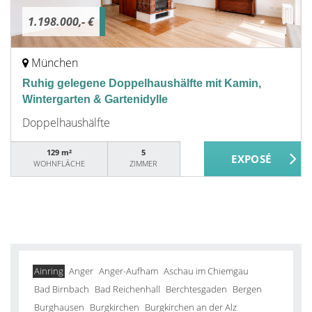
1.198.000,- €
München
Ruhig gelegene Doppelhaushälfte mit Kamin,
Wintergarten & Gartenidylle
Doppelhaushälfte
129 m²
5
WOHNFLÄCHE
ZIMMER
Ainring
Anger
Anger-Aufham
Aschau im Chiemgau
Bad Birnbach
Bad Reichenhall
Berchtesgaden
Bergen
Burghausen
Burgkirchen
Burgkirchen an der Alz