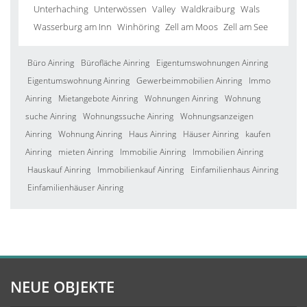
Unterhaching
Unterwössen
Valley
Waldkraiburg
Wals
Wasserburg am Inn
Winhöring
Zell am Moos
Zell am See
Büro Ainring
Bürofläche Ainring
Eigentumswohnungen Ainring
Eigentumswohnung Ainring
Gewerbeimmobilien Ainring
Immo
Ainring
Mietangebote Ainring
Wohnungen Ainring
Wohnung
suche Ainring
Wohnungssuche Ainring
Wohnungsanzeigen
Ainring
Wohnung Ainring
Haus Ainring
Häuser Ainring
kaufen
Ainring
mieten Ainring
Immobilie Ainring
Immobilien Ainring
Hauskauf Ainring
Immobilienkauf Ainring
Einfamilienhaus Ainring
Einfamilienhäuser Ainring
NEUE OBJEKTE