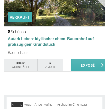
VERKAUFT
Schönau
Autark Leben: Idyllischer ehem. Bauernhof auf
großzügigem Grundstück
Bauernhaus
300 m²
6
WOHNFLÄCHE
ZIMMER
Ainring
Anger
Anger-Aufham
Aschau im Chiemgau