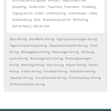
Schönau am Königssee
Simbach
Stephanskirchen
Straubing
Taufkirchen
Traunreut
Traunstein
Trostberg
Töging am Inn
Unken
Unterhaching
Unterwössen
Valley
Waldkraiburg
Wals
Wasserburg am Inn
Winhöring
Zell am Moos
Zell am See
Büro Ainring
Bürofläche Ainring
Eigentumswohnungen Ainring
Eigentumswohnung Ainring
Gewerbeimmobilien Ainring
Immo
Ainring
Mietangebote Ainring
Wohnungen Ainring
Wohnung
suche Ainring
Wohnungssuche Ainring
Wohnungsanzeigen
Ainring
Wohnung Ainring
Haus Ainring
Häuser Ainring
kaufen
Ainring
mieten Ainring
Immobilie Ainring
Immobilien Ainring
Hauskauf Ainring
Immobilienkauf Ainring
Einfamilienhaus Ainring
Einfamilienhäuser Ainring