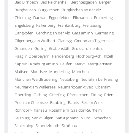
Bad Birnbach
Bad Reichenhall
Berchtesgaden
Bergen
Burghausen
Burgkirchen
Burgkirchen an der Alz
Chieming
Dachau
Eggenfelden
Elixhausen
Emmerting
Engelsberg
Falkenberg
Frankenburg
Freilassing
Gangkofen
Garching an der Alz
Gars am Inn
Germering
Gilgenberg am Weilhart
Glanegg
Gmund am Tegernsee
Gmunden
Golling
Grabenstätt
Großkarolinenfeld
Haag in Oberbayern
Handenberg
Hochburg-Ach
Inzell
Kaprun
Kraiburg am Inn
Laufen
Marktl
Marquartstein
Mattsee
Mondsee
Munderfing
München
München Waldtrudering
Neubiberg
Neufahrn bei Freising
Neumarkt am Wallersee
Neumarkt-Sankt Veit
Oberalm
Oberding
Olching
Otterfing
Pfarrkirchen
Piding
Prien
Prien am Chiemsee
Raubling
Rauris
Reit im Winkl
Rohrdorf-Thansau
Rosenheim
Saaldorf-Surheim
Salzburg
Sankt Gilgen
Sankt Johann in Tirol
Schechen
Schleching
Schneizlreuth
Schönau