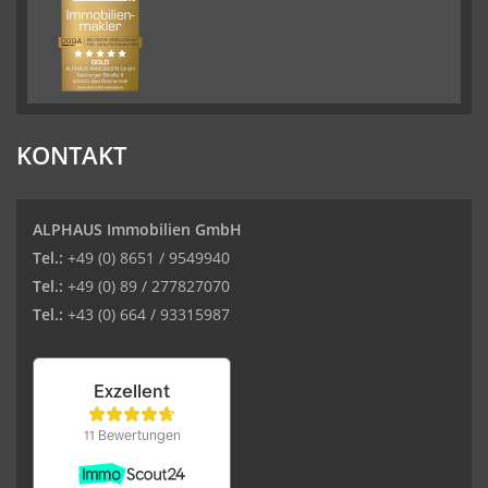
KONTAKT
ALPHAUS Immobilien GmbH
Tel.:
+49 (0) 8651 / 9549940
Tel.:
+49 (0) 89 / 277827070
Tel.:
+43 (0) 664 / 93315987