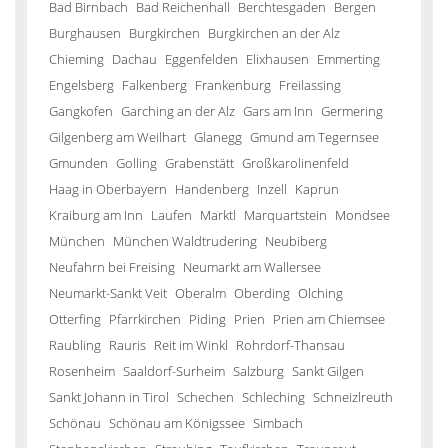
Bad Birnbach
Bad Reichenhall
Berchtesgaden
Bergen
Burghausen
Burgkirchen
Burgkirchen an der Alz
Chieming
Dachau
Eggenfelden
Elixhausen
Emmerting
Engelsberg
Falkenberg
Frankenburg
Freilassing
Gangkofen
Garching an der Alz
Gars am Inn
Germering
Gilgenberg am Weilhart
Glanegg
Gmund am Tegernsee
Gmunden
Golling
Grabenstätt
Großkarolinenfeld
Haag in Oberbayern
Handenberg
Inzell
Kaprun
Kraiburg am Inn
Laufen
Marktl
Marquartstein
Mondsee
München
München Waldtrudering
Neubiberg
Neufahrn bei Freising
Neumarkt am Wallersee
Neumarkt-Sankt Veit
Oberalm
Oberding
Olching
Otterfing
Pfarrkirchen
Piding
Prien
Prien am Chiemsee
Raubling
Rauris
Reit im Winkl
Rohrdorf-Thansau
Rosenheim
Saaldorf-Surheim
Salzburg
Sankt Gilgen
Sankt Johann in Tirol
Schechen
Schleching
Schneizlreuth
Schönau
Schönau am Königssee
Simbach