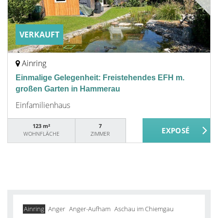
VERKAUFT
Ainring
Einmalige Gelegenheit: Freistehendes EFH m.
großen Garten in Hammerau
Einfamilienhaus
123 m²
7
WOHNFLÄCHE
ZIMMER
Ainring
Anger
Anger-Aufham
Aschau im Chiemgau