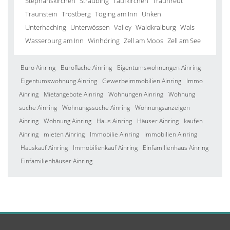
Stephanskirchen
Straubing
Taufkirchen
Traunreut
Traunstein
Trostberg
Töging am Inn
Unken
Unterhaching
Unterwössen
Valley
Waldkraiburg
Wals
Wasserburg am Inn
Winhöring
Zell am Moos
Zell am See
Büro Ainring
Bürofläche Ainring
Eigentumswohnungen Ainring
Eigentumswohnung Ainring
Gewerbeimmobilien Ainring
Immo
Ainring
Mietangebote Ainring
Wohnungen Ainring
Wohnung
suche Ainring
Wohnungssuche Ainring
Wohnungsanzeigen
Ainring
Wohnung Ainring
Haus Ainring
Häuser Ainring
kaufen
Ainring
mieten Ainring
Immobilie Ainring
Immobilien Ainring
Hauskauf Ainring
Immobilienkauf Ainring
Einfamilienhaus Ainring
Einfamilienhäuser Ainring