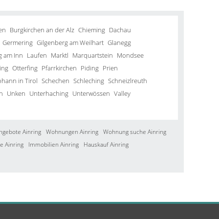
en
Burgkirchen an der Alz
Chieming
Dachau
Germering
Gilgenberg am Weilhart
Glanegg
g am Inn
Laufen
Marktl
Marquartstein
Mondsee
ing
Otterfing
Pfarrkirchen
Piding
Prien
ohann in Tirol
Schechen
Schleching
Schneizlreuth
n
Unken
Unterhaching
Unterwössen
Valley
ngebote Ainring
Wohnungen Ainring
Wohnung suche Ainring
e Ainring
Immobilien Ainring
Hauskauf Ainring