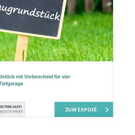
dstück mit Vorbescheid für vier
Tiefgarage
NC7556-Ut2Yl
ZUM EXPOSÉ
BJEKTNUMMER