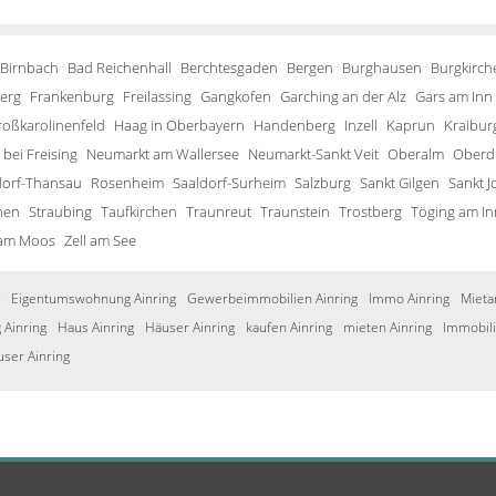
 Birnbach
Bad Reichenhall
Berchtesgaden
Bergen
Burghausen
Burgkirch
erg
Frankenburg
Freilassing
Gangkofen
Garching an der Alz
Gars am Inn
roßkarolinenfeld
Haag in Oberbayern
Handenberg
Inzell
Kaprun
Kraibur
bei Freising
Neumarkt am Wallersee
Neumarkt-Sankt Veit
Oberalm
Oberd
orf-Thansau
Rosenheim
Saaldorf-Surheim
Salzburg
Sankt Gilgen
Sankt J
hen
Straubing
Taufkirchen
Traunreut
Traunstein
Trostberg
Töging am In
 am Moos
Zell am See
Eigentumswohnung Ainring
Gewerbeimmobilien Ainring
Immo Ainring
Mieta
Ainring
Haus Ainring
Häuser Ainring
kaufen Ainring
mieten Ainring
Immobili
user Ainring