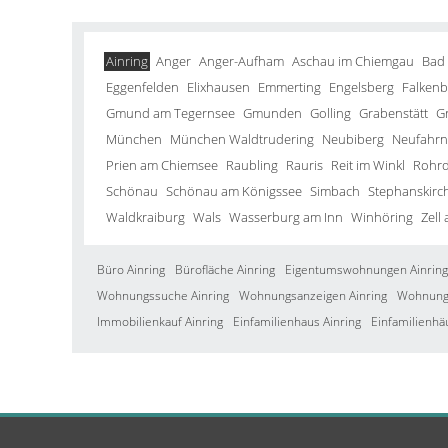
Ainring
Anger
Anger-Aufham
Aschau im Chiemgau
Bad
Eggenfelden
Elixhausen
Emmerting
Engelsberg
Falkenb
Gmund am Tegernsee
Gmunden
Golling
Grabenstätt
G
München
München Waldtrudering
Neubiberg
Neufahrn 
Prien am Chiemsee
Raubling
Rauris
Reit im Winkl
Rohrd
Schönau
Schönau am Königssee
Simbach
Stephanskirc
Waldkraiburg
Wals
Wasserburg am Inn
Winhöring
Zell
Büro Ainring
Bürofläche Ainring
Eigentumswohnungen Ainring
Wohnungssuche Ainring
Wohnungsanzeigen Ainring
Wohnung 
Immobilienkauf Ainring
Einfamilienhaus Ainring
Einfamilienhä