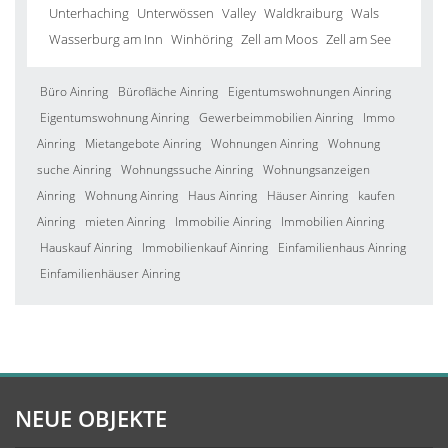
Unterhaching
Unterwössen
Valley
Waldkraiburg
Wals
Wasserburg am Inn
Winhöring
Zell am Moos
Zell am See
Büro Ainring
Bürofläche Ainring
Eigentumswohnungen Ainring
Eigentumswohnung Ainring
Gewerbeimmobilien Ainring
Immo
Ainring
Mietangebote Ainring
Wohnungen Ainring
Wohnung
suche Ainring
Wohnungssuche Ainring
Wohnungsanzeigen
Ainring
Wohnung Ainring
Haus Ainring
Häuser Ainring
kaufen
Ainring
mieten Ainring
Immobilie Ainring
Immobilien Ainring
Hauskauf Ainring
Immobilienkauf Ainring
Einfamilienhaus Ainring
Einfamilienhäuser Ainring
NEUE OBJEKTE