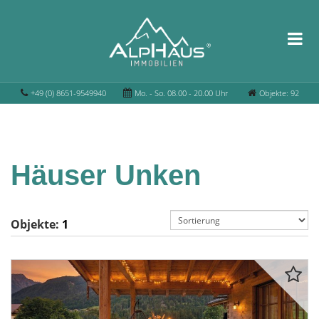
+49 (0) 8651-9549940
Mo. - So. 08.00 - 20.00 Uhr
Objekte: 92
Häuser Unken
Objekte:
1