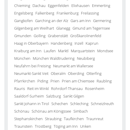
Chieming
Dachau
Eggenfelden
Elixhausen
Emmerting
Engelsberg
Falkenberg
Frankenburg
Freilassing
Gangkofen
Garching an der Alz
Gars am Inn
Germering
Gilgenberg am Weilhart
Glanegg
Gmund am Tegernsee
Gmunden
Golling
Grabenstätt
Großkarolinenfeld
Haag in Oberbayern
Handenberg
Inzell
Kaprun
Kraiburg am Inn
Laufen
Marktl
Marquartstein
Mondsee
München
München Waldtrudering
Neubiberg
Neufahrn bei Freising
Neumarkt am Wallersee
Neumarkt-Sankt Veit
Oberalm
Oberding
Otterfing
Pfarrkirchen
Piding
Prien
Prien am Chiemsee
Raubling
Rauris
Reit im Winkl
Rohrdorf-Thansau
Rosenheim
Saaldorf-Surheim
Salzburg
Sankt Gilgen
Sankt Johann in Tirol
Schechen
Schleching
Schneizlreuth
Schönau
Schönau am Königssee
Simbach
Stephanskirchen
Straubing
Taufkirchen
Traunreut
Traunstein
Trostberg
Töging am Inn
Unken