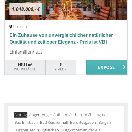
1.048.000,- €
Unken
Ein Zuhause von unvergleichlicher natürlicher
Qualität und zeitloser Eleganz - Preis ist VB!
Einfamilienhaus
145,31 m²
5
WOHNFLÄCHE
ZIMMER
Ainring
Anger
Anger-Aufham
Aschau im Chiemgau
Bad Birnbach
Bad Reichenhall
Berchtesgaden
Bergen
Burghausen
Burgkirchen
Burgkirchen an der Alz