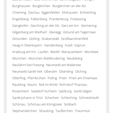
Burghausen
Burgkirchen
Burgkirchen an der Alz
Chieming
Dachau
Eggenfelden
Elixhausen
Emmerting
Engelsberg
Falkenberg
Frankenburg
Freilassing
Gangkofen
Garching an der Alz
Gars am Inn
Germering
Gilgenberg am Weilhart
Glanegg
Gmund am Tegernsee
Gmunden
Golling
Grabenstätt
Großkarolinenfeld
Haag in Oberbayern
Handenberg
Inzell
Kaprun
Kraiburg am Inn
Laufen
Marktl
Marquartstein
Mondsee
München
München Waldtrudering
Neubiberg
Neufahrn bei Freising
Neumarkt am Wallersee
Neumarkt-Sankt Veit
Oberalm
Oberding
Olching
Otterfing
Pfarrkirchen
Piding
Prien
Prien am Chiemsee
Raubling
Rauris
Reit im Winkl
Rohrdorf-Thansau
Rosenheim
Saaldorf-Surheim
Salzburg
Sankt Gilgen
Sankt Johann in Tirol
Schechen
Schleching
Schneizlreuth
Schönau
Schönau am Königssee
Simbach
Stephanskirchen
Straubing
Taufkirchen
Traunreut