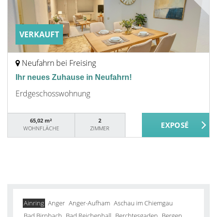
VERKAUFT
Neufahrn bei Freising
Ihr neues Zuhause in Neufahrn!
Erdgeschosswohnung
65,02 m²
2
WOHNFLÄCHE
ZIMMER
Ainring
Anger
Anger-Aufham
Aschau im Chiemgau
Bad Birnbach
Bad Reichenhall
Berchtesgaden
Bergen