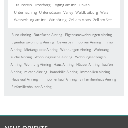
Traunstein
Trostberg
Töging am Inn
Unken
Unterhaching
Unterwössen
Valley
Waldkraiburg
Wals
Wasserburg am Inn
Winhöring
Zell am Moos
Zell am See
Büro Ainring
Bürofläche Ainring
Eigentumswohnungen Ainring
Eigentumswohnung Ainring
Gewerbeimmobilien Ainring
Immo
Ainring
Mietangebote Ainring
Wohnungen Ainring
Wohnung
suche Ainring
Wohnungssuche Ainring
Wohnungsanzeigen
Ainring
Wohnung Ainring
Haus Ainring
Häuser Ainring
kaufen
Ainring
mieten Ainring
Immobilie Ainring
Immobilien Ainring
Hauskauf Ainring
Immobilienkauf Ainring
Einfamilienhaus Ainring
Einfamilienhäuser Ainring