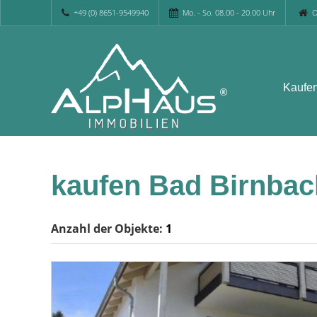
+49 (0) 8651-9549940
Mo. - So. 08.00 - 20.00 Uhr
O
Kaufe
kaufen Bad Birnbac
Anzahl der
Objekte:
1