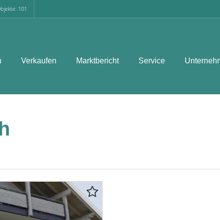
bjekte: 101
n
Verkaufen
Marktbericht
Service
Unterneh
h