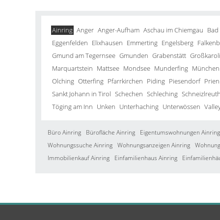
Ainring
Anger
Anger-Aufham
Aschau im Chiemgau
Bad
Eggenfelden
Elixhausen
Emmerting
Engelsberg
Falkenb
Gmund am Tegernsee
Gmunden
Grabenstätt
Großkarol
Marquartstein
Mattsee
Mondsee
Munderfing
München
Olching
Otterfing
Pfarrkirchen
Piding
Piesendorf
Prien
Sankt Johann in Tirol
Schechen
Schleching
Schneizlreut
Töging am Inn
Unken
Unterhaching
Unterwössen
Valle
Büro Ainring
Bürofläche Ainring
Eigentumswohnungen Ainring
Wohnungssuche Ainring
Wohnungsanzeigen Ainring
Wohnung 
Immobilienkauf Ainring
Einfamilienhaus Ainring
Einfamilienhä