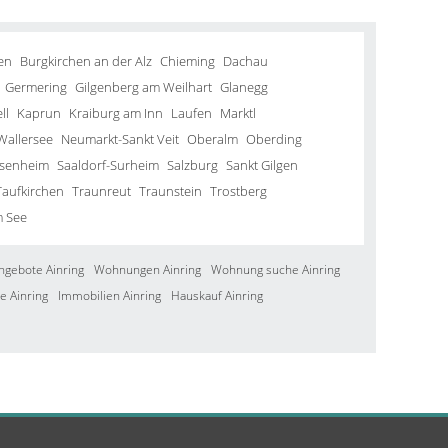
en
Burgkirchen an der Alz
Chieming
Dachau
Germering
Gilgenberg am Weilhart
Glanegg
ll
Kaprun
Kraiburg am Inn
Laufen
Marktl
Wallersee
Neumarkt-Sankt Veit
Oberalm
Oberding
senheim
Saaldorf-Surheim
Salzburg
Sankt Gilgen
Taufkirchen
Traunreut
Traunstein
Trostberg
m See
ngebote Ainring
Wohnungen Ainring
Wohnung suche Ainring
e Ainring
Immobilien Ainring
Hauskauf Ainring