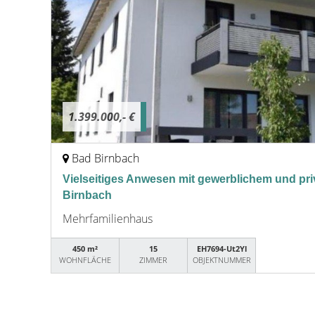
1.399.000,- €
Bad Birnbach
Vielseitiges Anwesen mit gewerblichem und pri
Birnbach
Mehrfamilienhaus
450 m²
15
EH7694-Ut2Yl
WOHNFLÄCHE
ZIMMER
OBJEKTNUMMER