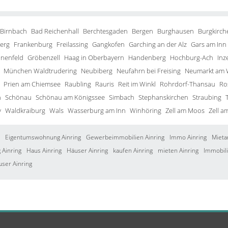
 Birnbach
Bad Reichenhall
Berchtesgaden
Bergen
Burghausen
Burgkirch
erg
Frankenburg
Freilassing
Gangkofen
Garching an der Alz
Gars am Inn
inenfeld
Gröbenzell
Haag in Oberbayern
Handenberg
Hochburg-Ach
Inze
München Waldtrudering
Neubiberg
Neufahrn bei Freising
Neumarkt am 
Prien am Chiemsee
Raubling
Rauris
Reit im Winkl
Rohrdorf-Thansau
Ro
h
Schönau
Schönau am Königssee
Simbach
Stephanskirchen
Straubing
y
Waldkraiburg
Wals
Wasserburg am Inn
Winhöring
Zell am Moos
Zell a
Eigentumswohnung Ainring
Gewerbeimmobilien Ainring
Immo Ainring
Mieta
Ainring
Haus Ainring
Häuser Ainring
kaufen Ainring
mieten Ainring
Immobili
user Ainring