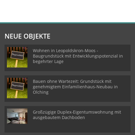
NEUE OBJEKTE
Wohnen in Leopoldskron-Moos -
Baugrundstück mit Entwicklungspotenzial in
begehrter Lage
Bauen ohne Wartezeit: Grundstück mit
genehmigtem Einfamilienhaus-Neubau in
Olching
Großzügige Duplex-Eigentumswohnung mit
ausgebautem Dachboden