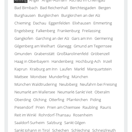
Ainring
Anger
Anger-Aufham
Aschau im Chiemgau
Bad Birnbach
Bad Reichenhall
Berchtesgaden
Bergen
Burghausen
Burgkirchen
Burgkirchen an der Alz
Chieming
Dachau
Eggenfelden
Elixhausen
Emmerting
Engelsberg
Falkenberg
Frankenburg
Freilassing
Gangkofen
Garching an der Alz
Gars am Inn
Germering
Gilgenberg am Weilhart
Glanegg
Gmund am Tegernsee
Gmunden
Grabenstätt
Großkarolinenfeld
Gröbenzell
Haag in Oberbayern
Handenberg
Hochburg-Ach
Inzell
Kaprun
Kraiburg am Inn
Laufen
Marktl
Marquartstein
Mattsee
Mondsee
Munderfing
München
München Waldtrudering
Neubiberg
Neufahrn bei Freising
Neumarkt am Wallersee
Neumarkt-Sankt Veit
Oberalm
Oberding
Olching
Otterfing
Pfarrkirchen
Piding
Piesendorf
Prien
Prien am Chiemsee
Raubling
Rauris
Reit im Winkl
Rohrdorf-Thansau
Rosenheim
Saaldorf-Surheim
Salzburg
Sankt Gilgen
Sankt Johann in Tirol
Schechen
Schleching
Schneizlreuth