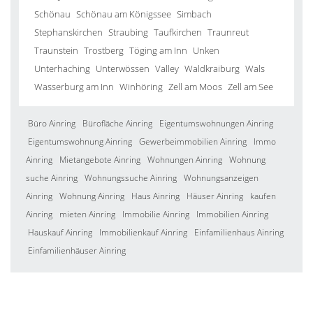
Schönau
Schönau am Königssee
Simbach
Stephanskirchen
Straubing
Taufkirchen
Traunreut
Traunstein
Trostberg
Töging am Inn
Unken
Unterhaching
Unterwössen
Valley
Waldkraiburg
Wals
Wasserburg am Inn
Winhöring
Zell am Moos
Zell am See
Büro Ainring
Bürofläche Ainring
Eigentumswohnungen Ainring
Eigentumswohnung Ainring
Gewerbeimmobilien Ainring
Immo
Ainring
Mietangebote Ainring
Wohnungen Ainring
Wohnung
suche Ainring
Wohnungssuche Ainring
Wohnungsanzeigen
Ainring
Wohnung Ainring
Haus Ainring
Häuser Ainring
kaufen
Ainring
mieten Ainring
Immobilie Ainring
Immobilien Ainring
Hauskauf Ainring
Immobilienkauf Ainring
Einfamilienhaus Ainring
Einfamilienhäuser Ainring