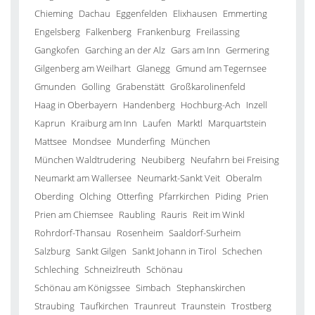
Chieming
Dachau
Eggenfelden
Elixhausen
Emmerting
Engelsberg
Falkenberg
Frankenburg
Freilassing
Gangkofen
Garching an der Alz
Gars am Inn
Germering
Gilgenberg am Weilhart
Glanegg
Gmund am Tegernsee
Gmunden
Golling
Grabenstätt
Großkarolinenfeld
Haag in Oberbayern
Handenberg
Hochburg-Ach
Inzell
Kaprun
Kraiburg am Inn
Laufen
Marktl
Marquartstein
Mattsee
Mondsee
Munderfing
München
München Waldtrudering
Neubiberg
Neufahrn bei Freising
Neumarkt am Wallersee
Neumarkt-Sankt Veit
Oberalm
Oberding
Olching
Otterfing
Pfarrkirchen
Piding
Prien
Prien am Chiemsee
Raubling
Rauris
Reit im Winkl
Rohrdorf-Thansau
Rosenheim
Saaldorf-Surheim
Salzburg
Sankt Gilgen
Sankt Johann in Tirol
Schechen
Schleching
Schneizlreuth
Schönau
Schönau am Königssee
Simbach
Stephanskirchen
Straubing
Taufkirchen
Traunreut
Traunstein
Trostberg