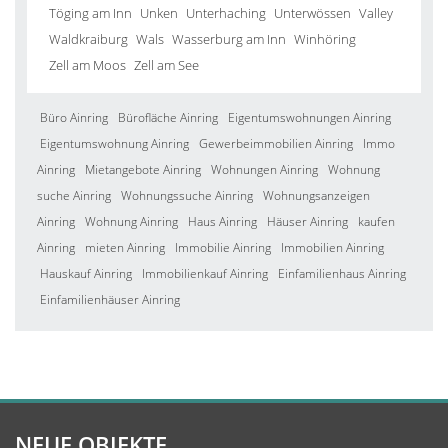
Töging am Inn
Unken
Unterhaching
Unterwössen
Valley
Waldkraiburg
Wals
Wasserburg am Inn
Winhöring
Zell am Moos
Zell am See
Büro Ainring
Bürofläche Ainring
Eigentumswohnungen Ainring
Eigentumswohnung Ainring
Gewerbeimmobilien Ainring
Immo
Ainring
Mietangebote Ainring
Wohnungen Ainring
Wohnung
suche Ainring
Wohnungssuche Ainring
Wohnungsanzeigen
Ainring
Wohnung Ainring
Haus Ainring
Häuser Ainring
kaufen
Ainring
mieten Ainring
Immobilie Ainring
Immobilien Ainring
Hauskauf Ainring
Immobilienkauf Ainring
Einfamilienhaus Ainring
Einfamilienhäuser Ainring
NEUE OBJEKTE