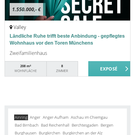
1.550.000,- €
Valley
Ländliche Ruhe trifft beste Anbindung - gepflegtes
Wohnhaus vor den Toren Münchens
Zweifamilienhaus
208 m²
8
WOHNFLÄCHE
ZIMMER
Ainring
Anger
Anger-Aufham
Aschau im Chiemgau
Bad Birnbach
Bad Reichenhall
Berchtesgaden
Bergen
Burghausen
Burgkirchen
Burgkirchen an der Alz