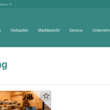
bjekte: 95
n
Verkaufen
Marktbericht
Service
Unterneh
ng