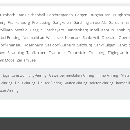
 Birnbach
Bad Reichenhall
Berchtesgaden
Bergen
Burghausen
Burgkirch
erg
Frankenburg
Freilassing
Gangkofen
Garching an der Alz
Gars am Inn
roßkarolinenfeld
Haag in Oberbayern
Handenberg
Inzell
Kaprun
Kraibur
bei Freising
Neumarkt am Wallersee
Neumarkt-Sankt Veit
Oberalm
Oberd
orf-Thansau
Rosenheim
Saaldorf-Surheim
Salzburg
Sankt Gilgen
Sankt J
hen
Straubing
Taufkirchen
Traunreut
Traunstein
Trostberg
Töging am In
 am Moos
Zell am See
Eigentumswohnung Ainring
Gewerbeimmobilien Ainring
Immo Ainring
Mieta
Ainring
Haus Ainring
Häuser Ainring
kaufen Ainring
mieten Ainring
Immobili
user Ainring