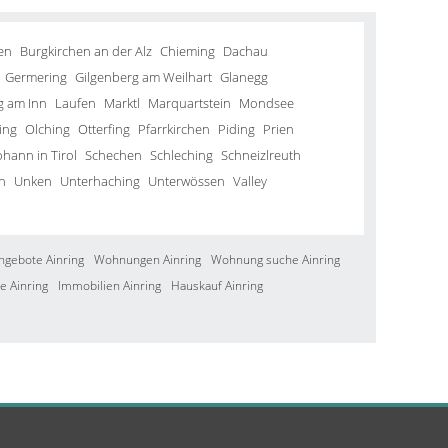
en
Burgkirchen an der Alz
Chieming
Dachau
Germering
Gilgenberg am Weilhart
Glanegg
g am Inn
Laufen
Marktl
Marquartstein
Mondsee
ing
Olching
Otterfing
Pfarrkirchen
Piding
Prien
ohann in Tirol
Schechen
Schleching
Schneizlreuth
n
Unken
Unterhaching
Unterwössen
Valley
ngebote Ainring
Wohnungen Ainring
Wohnung suche Ainring
e Ainring
Immobilien Ainring
Hauskauf Ainring