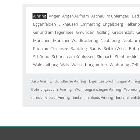
Ainring
Anger
Anger-Aufham
Aschau im Chiemgau
Bad
Eggenfelden
Elixhausen
Emmerting
Engelsberg
Falkenb
Gmund am Tegernsee
Gmunden
Golling
Grabenstätt
G
München
München Waldtrudering
Neubiberg
Neufahrn 
Prien am Chiemsee
Raubling
Rauris
Reit im Winkl
Rohrd
Schönau
Schönau am Königssee
Simbach
Stephanskirc
Waldkraiburg
Wals
Wasserburg am Inn
Winhöring
Zell
Büro Ainring
Bürofläche Ainring
Eigentumswohnungen Ainring
Wohnungssuche Ainring
Wohnungsanzeigen Ainring
Wohnung 
Immobilienkauf Ainring
Einfamilienhaus Ainring
Einfamilienhä