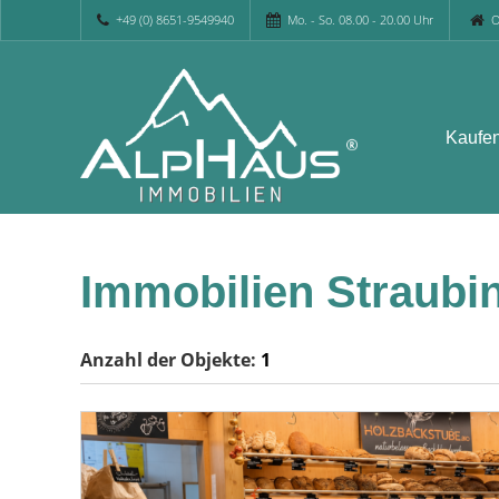
+49 (0) 8651-9549940
Mo. - So. 08.00 - 20.00 Uhr
O
Kaufe
Immobilien Straubi
Anzahl der
Objekte:
1