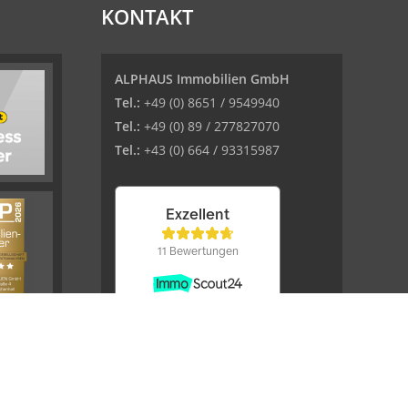
KONTAKT
ALPHAUS Immobilien GmbH
Tel.:
+49 (0) 8651 / 9549940
Tel.:
+49 (0) 89 / 277827070
Tel.:
+43 (0) 664 / 93315987