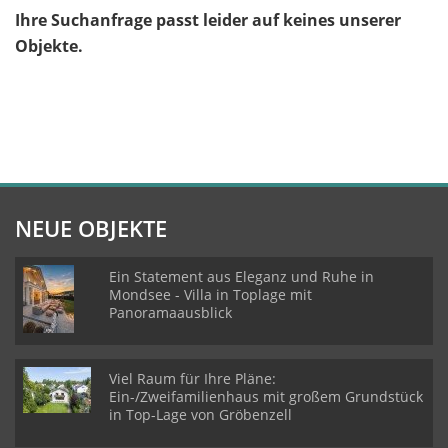
Ihre Suchanfrage passt leider auf keines unserer
Objekte.
NEUE OBJEKTE
Ein Statement aus Eleganz und Ruhe in
Mondsee - Villa in Toplage mit
Panoramaausblick
Viel Raum für Ihre Pläne:
Ein-/Zweifamilienhaus mit großem Grundstück
in Top-Lage von Gröbenzell