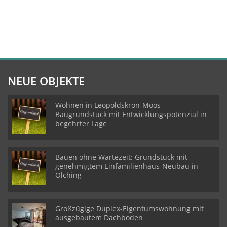
NEUE OBJEKTE
Wohnen in Leopoldskron-Moos -
Baugrundstück mit Entwicklungspotenzial in
begehrter Lage
Bauen ohne Wartezeit: Grundstück mit
genehmigtem Einfamilienhaus-Neubau in
Olching
Großzügige Duplex-Eigentumswohnung mit
ausgebautem Dachboden