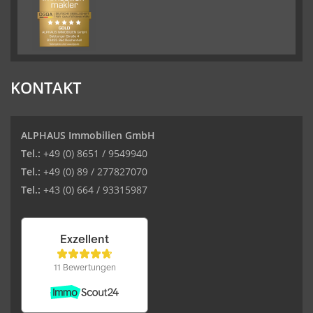
KONTAKT
ALPHAUS Immobilien GmbH
Tel.:
+49 (0) 8651 / 9549940
Tel.:
+49 (0) 89 / 277827070
Tel.:
+43 (0) 664 / 93315987