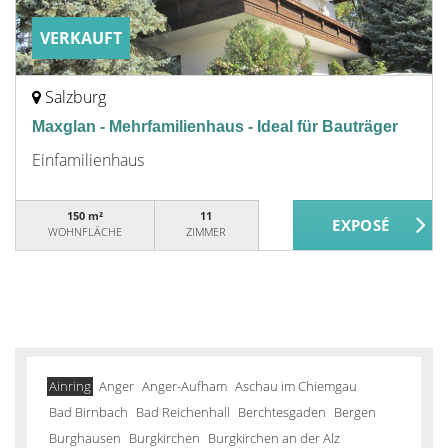
VERKAUFT
Salzburg
Maxglan - Mehrfamilienhaus - Ideal für Bauträger
Einfamilienhaus
150 m²
11
WOHNFLÄCHE
ZIMMER
Ainring
Anger
Anger-Aufham
Aschau im Chiemgau
Bad Birnbach
Bad Reichenhall
Berchtesgaden
Bergen
Burghausen
Burgkirchen
Burgkirchen an der Alz