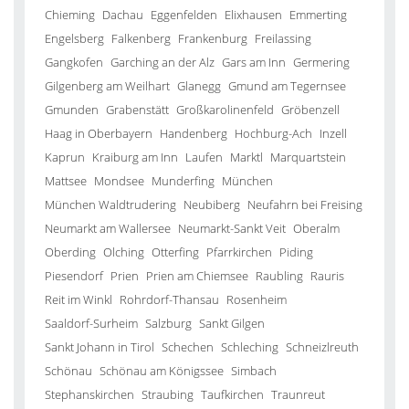
Chieming
Dachau
Eggenfelden
Elixhausen
Emmerting
Engelsberg
Falkenberg
Frankenburg
Freilassing
Gangkofen
Garching an der Alz
Gars am Inn
Germering
Gilgenberg am Weilhart
Glanegg
Gmund am Tegernsee
Gmunden
Grabenstätt
Großkarolinenfeld
Gröbenzell
Haag in Oberbayern
Handenberg
Hochburg-Ach
Inzell
Kaprun
Kraiburg am Inn
Laufen
Marktl
Marquartstein
Mattsee
Mondsee
Munderfing
München
München Waldtrudering
Neubiberg
Neufahrn bei Freising
Neumarkt am Wallersee
Neumarkt-Sankt Veit
Oberalm
Oberding
Olching
Otterfing
Pfarrkirchen
Piding
Piesendorf
Prien
Prien am Chiemsee
Raubling
Rauris
Reit im Winkl
Rohrdorf-Thansau
Rosenheim
Saaldorf-Surheim
Salzburg
Sankt Gilgen
Sankt Johann in Tirol
Schechen
Schleching
Schneizlreuth
Schönau
Schönau am Königssee
Simbach
Stephanskirchen
Straubing
Taufkirchen
Traunreut