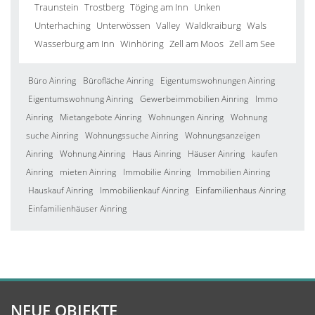
Traunstein
Trostberg
Töging am Inn
Unken
Unterhaching
Unterwössen
Valley
Waldkraiburg
Wals
Wasserburg am Inn
Winhöring
Zell am Moos
Zell am See
Büro Ainring
Bürofläche Ainring
Eigentumswohnungen Ainring
Eigentumswohnung Ainring
Gewerbeimmobilien Ainring
Immo
Ainring
Mietangebote Ainring
Wohnungen Ainring
Wohnung
suche Ainring
Wohnungssuche Ainring
Wohnungsanzeigen
Ainring
Wohnung Ainring
Haus Ainring
Häuser Ainring
kaufen
Ainring
mieten Ainring
Immobilie Ainring
Immobilien Ainring
Hauskauf Ainring
Immobilienkauf Ainring
Einfamilienhaus Ainring
Einfamilienhäuser Ainring
NEUE OBJEKTE