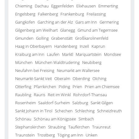
Chieming
Dachau
Eggenfelden
Elixhausen
Emmerting
Engelsberg
Falkenberg
Frankenburg
Freilassing
Gangkofen
Garching an der Alz
Gars am Inn
Germering
Gilgenberg am Weilhart
Glanegg
Gmund am Tegernsee
Gmunden
Golling
Grabenstätt
Großkarolinenfeld
Haag in Oberbayern
Handenberg
Inzell
Kaprun
Kraiburg am Inn
Laufen
Marktl
Marquartstein
Mondsee
München
München Waldtrudering
Neubiberg
Neufahrn bei Freising
Neumarkt am Wallersee
Neumarkt-Sankt Veit
Oberalm
Oberding
Olching
Otterfing
Pfarrkirchen
Piding
Prien
Prien am Chiemsee
Raubling
Rauris
Reit im Winkl
Rohrdorf-Thansau
Rosenheim
Saaldorf-Surheim
Salzburg
Sankt Gilgen
Sankt Johann in Tirol
Schechen
Schleching
Schneizlreuth
Schönau
Schönau am Königssee
Simbach
Stephanskirchen
Straubing
Taufkirchen
Traunreut
Traunstein
Trostberg
Töging am Inn
Unken