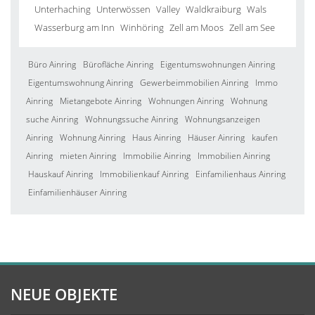
Unterhaching
Unterwössen
Valley
Waldkraiburg
Wals
Wasserburg am Inn
Winhöring
Zell am Moos
Zell am See
Büro Ainring
Bürofläche Ainring
Eigentumswohnungen Ainring
Eigentumswohnung Ainring
Gewerbeimmobilien Ainring
Immo
Ainring
Mietangebote Ainring
Wohnungen Ainring
Wohnung
suche Ainring
Wohnungssuche Ainring
Wohnungsanzeigen
Ainring
Wohnung Ainring
Haus Ainring
Häuser Ainring
kaufen
Ainring
mieten Ainring
Immobilie Ainring
Immobilien Ainring
Hauskauf Ainring
Immobilienkauf Ainring
Einfamilienhaus Ainring
Einfamilienhäuser Ainring
NEUE OBJEKTE