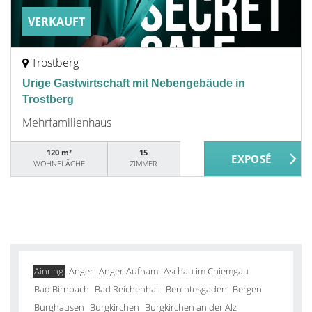
VERKAUFT
Trostberg
Urige Gastwirtschaft mit Nebengebäude in
Trostberg
Mehrfamilienhaus
120 m²
15
WOHNFLÄCHE
ZIMMER
Ainring
Anger
Anger-Aufham
Aschau im Chiemgau
Bad Birnbach
Bad Reichenhall
Berchtesgaden
Bergen
Burghausen
Burgkirchen
Burgkirchen an der Alz