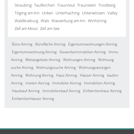
Straubing
Taufkirchen
Traunreut
Traunstein
Trostberg
Töging am Inn
Unken
Unterhaching
Unterwössen
Valley
Waldkraiburg
Wals
Wasserburg am Inn
Winhöring
Zell am Moos
Zell am See
Büro Ainring
Bürofläche Ainring
Eigentumswohnungen Ainring
Eigentumswohnung Ainring
Gewerbeimmobilien Ainring
Immo
Ainring
Mietangebote Ainring
Wohnungen Ainring
Wohnung
suche Ainring
Wohnungssuche Ainring
Wohnungsanzeigen
Ainring
Wohnung Ainring
Haus Ainring
Häuser Ainring
kaufen
Ainring
mieten Ainring
Immobilie Ainring
Immobilien Ainring
Hauskauf Ainring
Immobilienkauf Ainring
Einfamilienhaus Ainring
Einfamilienhäuser Ainring