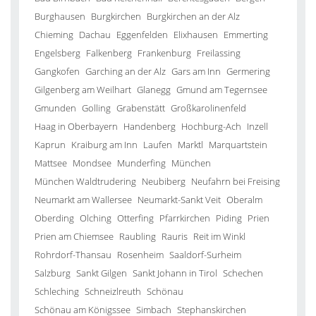
Burghausen
Burgkirchen
Burgkirchen an der Alz
Chieming
Dachau
Eggenfelden
Elixhausen
Emmerting
Engelsberg
Falkenberg
Frankenburg
Freilassing
Gangkofen
Garching an der Alz
Gars am Inn
Germering
Gilgenberg am Weilhart
Glanegg
Gmund am Tegernsee
Gmunden
Golling
Grabenstätt
Großkarolinenfeld
Haag in Oberbayern
Handenberg
Hochburg-Ach
Inzell
Kaprun
Kraiburg am Inn
Laufen
Marktl
Marquartstein
Mattsee
Mondsee
Munderfing
München
München Waldtrudering
Neubiberg
Neufahrn bei Freising
Neumarkt am Wallersee
Neumarkt-Sankt Veit
Oberalm
Oberding
Olching
Otterfing
Pfarrkirchen
Piding
Prien
Prien am Chiemsee
Raubling
Rauris
Reit im Winkl
Rohrdorf-Thansau
Rosenheim
Saaldorf-Surheim
Salzburg
Sankt Gilgen
Sankt Johann in Tirol
Schechen
Schleching
Schneizlreuth
Schönau
Schönau am Königssee
Simbach
Stephanskirchen