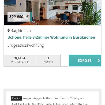
390.000,- €
Burgkirchen
Schöne, helle 3-Zimmer Wohnung in Burgkirchen
Erdgeschosswohnung
78,01 m²
3
WOHNFLÄCHE
ZIMMER
Ainring
Anger
Anger-Aufham
Aschau im Chiemgau
Bad Birnbach
Bad Reichenhall
Berchtesgaden
Bergen