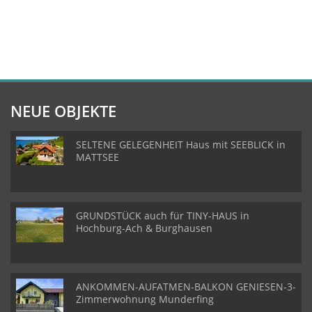
NEUE OBJEKTE
SELTENE GELEGENHEIT Haus mit SEEBLICK in
MATTSEE
GRUNDSTÜCK auch für TINY-HAUS in
Hochburg-Ach & Burghausen
ANKOMMEN-AUFATMEN-BALKON GENIESEN-3-
Zimmerwohnung Munderfing