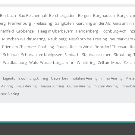
 Birnbach
Bad Reichenhall
Berchtesgaden
Bergen
Burghausen
Burgkirch
erg
Frankenburg
Freilassing
Gangkofen
Garching an der Alz
Gars am Inn
inenfeld
Gröbenzell
Haag in Oberbayern
Handenberg
Hochburg-Ach
Inze
München Waldtrudering
Neubiberg
Neufahrn bei Freising
Neumarkt am 
Prien am Chiemsee
Raubling
Rauris
Reit im Winkl
Rohrdorf-Thansau
Ro
h
Schönau
Schönau am Königssee
Simbach
Stephanskirchen
Straubing
y
Waldkraiburg
Wals
Wasserburg am Inn
Winhöring
Zell am Moos
Zell a
Eigentumswohnung Ainring
Gewerbeimmobilien Ainring
Immo Ainring
Mieta
Ainring
Haus Ainring
Häuser Ainring
kaufen Ainring
mieten Ainring
Immobili
user Ainring