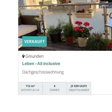
VERKAUFT
Gmunden
Leben - All inclusive
Dachgeschosswohnung
112 m²
4
JS 529-Ut2Yl
WOHNFLÄCHE
ZIMMER
OBJEKTNUMMER