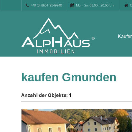
+49 (0) 8651-9549940
Mo. - So. 08.00 - 20.00 Uhr
O
Kaufe
kaufen Gmunden
Anzahl der
Objekte:
1