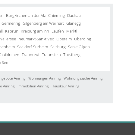
en
Burgkirchen an der Alz
Chieming
Dachau
Germering
Gilgenberg am Weilhart
Glanegg
ll
Kaprun
Kraiburg am Inn
Laufen
Marktl
Wallersee
Neumarkt-Sankt Veit
Oberalm
Oberding
senheim
Saaldorf-Surheim
Salzburg
Sankt Gilgen
Taufkirchen
Traunreut
Traunstein
Trostberg
m See
ngebote Ainring
Wohnungen Ainring
Wohnung suche Ainring
e Ainring
Immobilien Ainring
Hauskauf Ainring