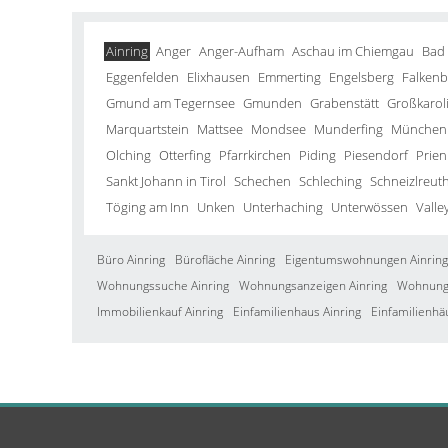
Ainring
Anger
Anger-Aufham
Aschau im Chiemgau
Bad
Eggenfelden
Elixhausen
Emmerting
Engelsberg
Falkenb
Gmund am Tegernsee
Gmunden
Grabenstätt
Großkarol
Marquartstein
Mattsee
Mondsee
Munderfing
München
Olching
Otterfing
Pfarrkirchen
Piding
Piesendorf
Prien
Sankt Johann in Tirol
Schechen
Schleching
Schneizlreut
Töging am Inn
Unken
Unterhaching
Unterwössen
Valle
Büro Ainring
Bürofläche Ainring
Eigentumswohnungen Ainring
Wohnungssuche Ainring
Wohnungsanzeigen Ainring
Wohnung 
Immobilienkauf Ainring
Einfamilienhaus Ainring
Einfamilienhä