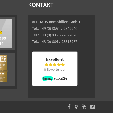
KONTAKT
ALPHAUS Immobilien GmbH
Tel.:
+49 (0) 8651 / 9549940
Tel.:
+49 (0) 89 / 277827070
Tel.:
+43 (0) 664 / 93315987