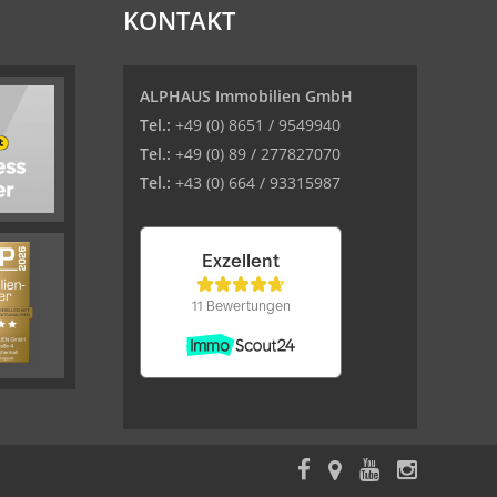
KONTAKT
ALPHAUS Immobilien GmbH
Tel.:
+49 (0) 8651 / 9549940
Tel.:
+49 (0) 89 / 277827070
Tel.:
+43 (0) 664 / 93315987