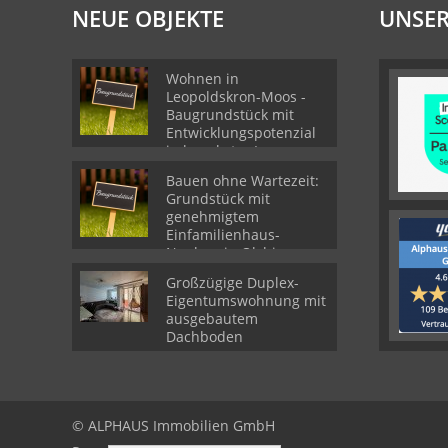
NEUE OBJEKTE
UNSER
Wohnen in
Leopoldskron-Moos -
Baugrundstück mit
Entwicklungspotenzial
in begehrter Lage
Bauen ohne Wartezeit:
Grundstück mit
genehmigtem
Einfamilienhaus-
Neubau in Olching
Großzügige Duplex-
Eigentumswohnung mit
ausgebautem
Dachboden
© ALPHAUS Immobilien GmbH