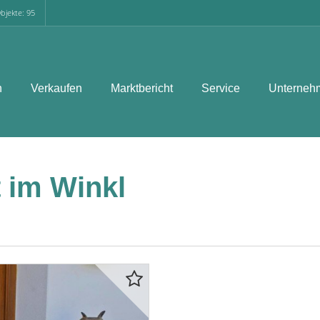
bjekte: 95
n
Verkaufen
Marktbericht
Service
Unterneh
 im Winkl