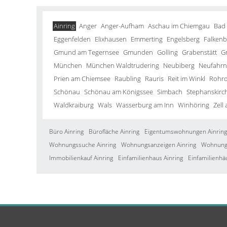
Ainring
Anger
Anger-Aufham
Aschau im Chiemgau
Bad
Eggenfelden
Elixhausen
Emmerting
Engelsberg
Falkenb
Gmund am Tegernsee
Gmunden
Golling
Grabenstätt
G
München
München Waldtrudering
Neubiberg
Neufahrn 
Prien am Chiemsee
Raubling
Rauris
Reit im Winkl
Rohrd
Schönau
Schönau am Königssee
Simbach
Stephanskirc
Waldkraiburg
Wals
Wasserburg am Inn
Winhöring
Zell
Büro Ainring
Bürofläche Ainring
Eigentumswohnungen Ainring
Wohnungssuche Ainring
Wohnungsanzeigen Ainring
Wohnung 
Immobilienkauf Ainring
Einfamilienhaus Ainring
Einfamilienhä