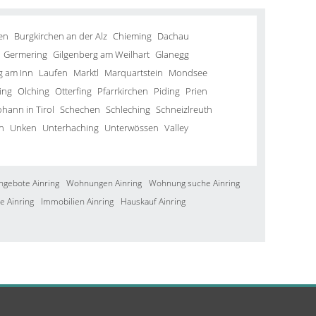
en
Burgkirchen an der Alz
Chieming
Dachau
Germering
Gilgenberg am Weilhart
Glanegg
g am Inn
Laufen
Marktl
Marquartstein
Mondsee
ing
Olching
Otterfing
Pfarrkirchen
Piding
Prien
ohann in Tirol
Schechen
Schleching
Schneizlreuth
n
Unken
Unterhaching
Unterwössen
Valley
ngebote Ainring
Wohnungen Ainring
Wohnung suche Ainring
e Ainring
Immobilien Ainring
Hauskauf Ainring