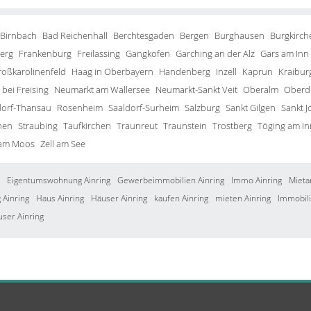
 Birnbach
Bad Reichenhall
Berchtesgaden
Bergen
Burghausen
Burgkirch
erg
Frankenburg
Freilassing
Gangkofen
Garching an der Alz
Gars am Inn
roßkarolinenfeld
Haag in Oberbayern
Handenberg
Inzell
Kaprun
Kraibur
bei Freising
Neumarkt am Wallersee
Neumarkt-Sankt Veit
Oberalm
Oberd
orf-Thansau
Rosenheim
Saaldorf-Surheim
Salzburg
Sankt Gilgen
Sankt J
hen
Straubing
Taufkirchen
Traunreut
Traunstein
Trostberg
Töging am In
 am Moos
Zell am See
Eigentumswohnung Ainring
Gewerbeimmobilien Ainring
Immo Ainring
Mieta
Ainring
Haus Ainring
Häuser Ainring
kaufen Ainring
mieten Ainring
Immobili
user Ainring