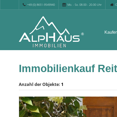
+49 (0) 8651-9549940
Mo. - So. 08.00 - 20.00 Uhr
O
Kaufe
Immobilienkauf Reit
Anzahl der
Objekte:
1