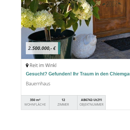
2.500.000,- €
Reit im Winkl
Gesucht? Gefunden! Ihr Traum in den Chiemga
Bauernhaus
350 m²
12
AB6742-Ut2Yl
WOHNFLÄCHE
ZIMMER
OBJEKTNUMMER