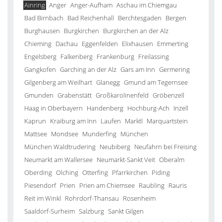
Ainring
Anger
Anger-Aufham
Aschau im Chiemgau
Bad Birnbach
Bad Reichenhall
Berchtesgaden
Bergen
Burghausen
Burgkirchen
Burgkirchen an der Alz
Chieming
Dachau
Eggenfelden
Elixhausen
Emmerting
Engelsberg
Falkenberg
Frankenburg
Freilassing
Gangkofen
Garching an der Alz
Gars am Inn
Germering
Gilgenberg am Weilhart
Glanegg
Gmund am Tegernsee
Gmunden
Grabenstätt
Großkarolinenfeld
Gröbenzell
Haag in Oberbayern
Handenberg
Hochburg-Ach
Inzell
Kaprun
Kraiburg am Inn
Laufen
Marktl
Marquartstein
Mattsee
Mondsee
Munderfing
München
München Waldtrudering
Neubiberg
Neufahrn bei Freising
Neumarkt am Wallersee
Neumarkt-Sankt Veit
Oberalm
Oberding
Olching
Otterfing
Pfarrkirchen
Piding
Piesendorf
Prien
Prien am Chiemsee
Raubling
Rauris
Reit im Winkl
Rohrdorf-Thansau
Rosenheim
Saaldorf-Surheim
Salzburg
Sankt Gilgen