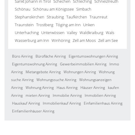
Sankt Johann in Tirol
Schechen
Schleching
Schneizlreuth
Schönau
Schönau am Königssee
Simbach
Stephanskirchen
Straubing
Taufkirchen
Traunreut
Traunstein
Trostberg
Töging am Inn
Unken
Unterhaching
Unterwössen
Valley
Waldkraiburg
Wals
Wasserburg am Inn
Winhöring
Zell am Moos
Zell am See
Büro Ainring
Bürofläche Ainring
Eigentumswohnungen Ainring
Eigentumswohnung Ainring
Gewerbeimmobilien Ainring
Immo
Ainring
Mietangebote Ainring
Wohnungen Ainring
Wohnung
suche Ainring
Wohnungssuche Ainring
Wohnungsanzeigen
Ainring
Wohnung Ainring
Haus Ainring
Häuser Ainring
kaufen
Ainring
mieten Ainring
Immobilie Ainring
Immobilien Ainring
Hauskauf Ainring
Immobilienkauf Ainring
Einfamilienhaus Ainring
Einfamilienhäuser Ainring