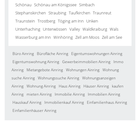
Schönau
Schönau am Königssee
Simbach
Stephanskirchen
Straubing
Taufkirchen
Traunreut
Traunstein
Trostberg
Töging am Inn
Unken
Unterhaching
Unterwössen
Valley
Waldkraiburg
Wals
Wasserburg am Inn
Winhöring
Zell am Moos
Zell am See
Büro Ainring
Bürofläche Ainring
Eigentumswohnungen Ainring
Eigentumswohnung Ainring
Gewerbeimmobilien Ainring
Immo
Ainring
Mietangebote Ainring
Wohnungen Ainring
Wohnung
suche Ainring
Wohnungssuche Ainring
Wohnungsanzeigen
Ainring
Wohnung Ainring
Haus Ainring
Häuser Ainring
kaufen
Ainring
mieten Ainring
Immobilie Ainring
Immobilien Ainring
Hauskauf Ainring
Immobilienkauf Ainring
Einfamilienhaus Ainring
Einfamilienhäuser Ainring