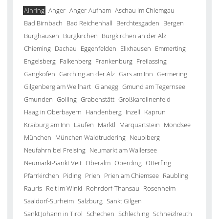
Ainring
Anger
Anger-Aufham
Aschau im Chiemgau
Bad Birnbach
Bad Reichenhall
Berchtesgaden
Bergen
Burghausen
Burgkirchen
Burgkirchen an der Alz
Chieming
Dachau
Eggenfelden
Elixhausen
Emmerting
Engelsberg
Falkenberg
Frankenburg
Freilassing
Gangkofen
Garching an der Alz
Gars am Inn
Germering
Gilgenberg am Weilhart
Glanegg
Gmund am Tegernsee
Gmunden
Golling
Grabenstätt
Großkarolinenfeld
Haag in Oberbayern
Handenberg
Inzell
Kaprun
Kraiburg am Inn
Laufen
Marktl
Marquartstein
Mondsee
München
München Waldtrudering
Neubiberg
Neufahrn bei Freising
Neumarkt am Wallersee
Neumarkt-Sankt Veit
Oberalm
Oberding
Otterfing
Pfarrkirchen
Piding
Prien
Prien am Chiemsee
Raubling
Rauris
Reit im Winkl
Rohrdorf-Thansau
Rosenheim
Saaldorf-Surheim
Salzburg
Sankt Gilgen
Sankt Johann in Tirol
Schechen
Schleching
Schneizlreuth