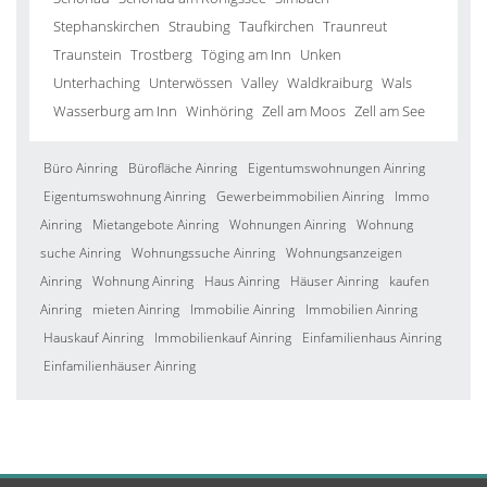
Stephanskirchen
Straubing
Taufkirchen
Traunreut
Traunstein
Trostberg
Töging am Inn
Unken
Unterhaching
Unterwössen
Valley
Waldkraiburg
Wals
Wasserburg am Inn
Winhöring
Zell am Moos
Zell am See
Büro Ainring
Bürofläche Ainring
Eigentumswohnungen Ainring
Eigentumswohnung Ainring
Gewerbeimmobilien Ainring
Immo
Ainring
Mietangebote Ainring
Wohnungen Ainring
Wohnung
suche Ainring
Wohnungssuche Ainring
Wohnungsanzeigen
Ainring
Wohnung Ainring
Haus Ainring
Häuser Ainring
kaufen
Ainring
mieten Ainring
Immobilie Ainring
Immobilien Ainring
Hauskauf Ainring
Immobilienkauf Ainring
Einfamilienhaus Ainring
Einfamilienhäuser Ainring