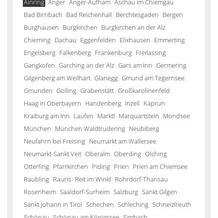
Ainring
Anger
Anger-Aufham
Aschau im Chiemgau
Bad Birnbach
Bad Reichenhall
Berchtesgaden
Bergen
Burghausen
Burgkirchen
Burgkirchen an der Alz
Chieming
Dachau
Eggenfelden
Elixhausen
Emmerting
Engelsberg
Falkenberg
Frankenburg
Freilassing
Gangkofen
Garching an der Alz
Gars am Inn
Germering
Gilgenberg am Weilhart
Glanegg
Gmund am Tegernsee
Gmunden
Golling
Grabenstätt
Großkarolinenfeld
Haag in Oberbayern
Handenberg
Inzell
Kaprun
Kraiburg am Inn
Laufen
Marktl
Marquartstein
Mondsee
München
München Waldtrudering
Neubiberg
Neufahrn bei Freising
Neumarkt am Wallersee
Neumarkt-Sankt Veit
Oberalm
Oberding
Olching
Otterfing
Pfarrkirchen
Piding
Prien
Prien am Chiemsee
Raubling
Rauris
Reit im Winkl
Rohrdorf-Thansau
Rosenheim
Saaldorf-Surheim
Salzburg
Sankt Gilgen
Sankt Johann in Tirol
Schechen
Schleching
Schneizlreuth
Schönau
Schönau am Königssee
Simbach