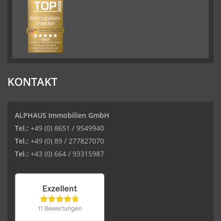
KONTAKT
ALPHAUS Immobilien GmbH
Tel.:
+49 (0) 8651 / 9549940
Tel.:
+49 (0) 89 / 277827070
Tel.:
+43 (0) 664 / 93315987