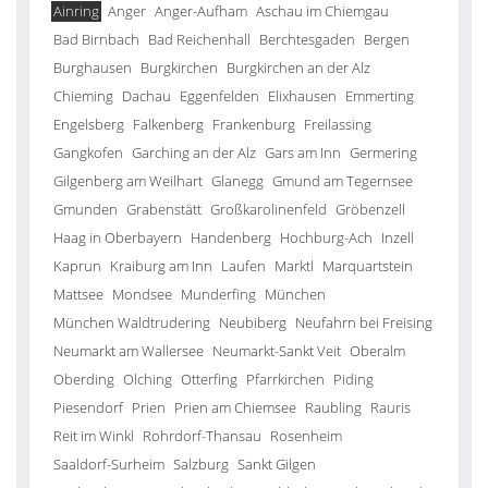
Ainring
Anger
Anger-Aufham
Aschau im Chiemgau
Bad Birnbach
Bad Reichenhall
Berchtesgaden
Bergen
Burghausen
Burgkirchen
Burgkirchen an der Alz
Chieming
Dachau
Eggenfelden
Elixhausen
Emmerting
Engelsberg
Falkenberg
Frankenburg
Freilassing
Gangkofen
Garching an der Alz
Gars am Inn
Germering
Gilgenberg am Weilhart
Glanegg
Gmund am Tegernsee
Gmunden
Grabenstätt
Großkarolinenfeld
Gröbenzell
Haag in Oberbayern
Handenberg
Hochburg-Ach
Inzell
Kaprun
Kraiburg am Inn
Laufen
Marktl
Marquartstein
Mattsee
Mondsee
Munderfing
München
München Waldtrudering
Neubiberg
Neufahrn bei Freising
Neumarkt am Wallersee
Neumarkt-Sankt Veit
Oberalm
Oberding
Olching
Otterfing
Pfarrkirchen
Piding
Piesendorf
Prien
Prien am Chiemsee
Raubling
Rauris
Reit im Winkl
Rohrdorf-Thansau
Rosenheim
Saaldorf-Surheim
Salzburg
Sankt Gilgen