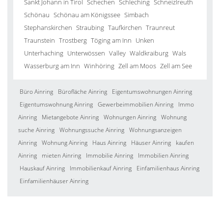
Sankt Johann in Tirol
Schechen
Schleching
Schneizlreuth
Schönau
Schönau am Königssee
Simbach
Stephanskirchen
Straubing
Taufkirchen
Traunreut
Traunstein
Trostberg
Töging am Inn
Unken
Unterhaching
Unterwössen
Valley
Waldkraiburg
Wals
Wasserburg am Inn
Winhöring
Zell am Moos
Zell am See
Büro Ainring
Bürofläche Ainring
Eigentumswohnungen Ainring
Eigentumswohnung Ainring
Gewerbeimmobilien Ainring
Immo
Ainring
Mietangebote Ainring
Wohnungen Ainring
Wohnung
suche Ainring
Wohnungssuche Ainring
Wohnungsanzeigen
Ainring
Wohnung Ainring
Haus Ainring
Häuser Ainring
kaufen
Ainring
mieten Ainring
Immobilie Ainring
Immobilien Ainring
Hauskauf Ainring
Immobilienkauf Ainring
Einfamilienhaus Ainring
Einfamilienhäuser Ainring