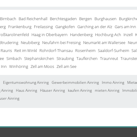
 Birnbach
Bad Reichenhall
Berchtesgaden
Bergen
Burghausen
Burgkirch
erg
Frankenburg
Freilassing
Gangkofen
Garching an der Alz
Gars am Inn
roßkarolinenfeld
Haag in Oberbayern
Handenberg
Hochburg-Ach
Inzell
trudering
Neubiberg
Neufahrn bei Freising
Neumarkt am Wallersee
Neum
Rauris
Reit im Winkl
Rohrdorf-Thansau
Rosenheim
Saaldorf-Surheim
Sa
ee
Simbach
Stephanskirchen
Straubing
Taufkirchen
Traunreut
Traunste
 Inn
Winhöring
Zell am Moos
Zell am See
Eigentumswohnung Ainring
Gewerbeimmobilien Ainring
Immo Ainring
Mieta
Ainring
Haus Ainring
Häuser Ainring
kaufen Ainring
mieten Ainring
Immobili
user Ainring