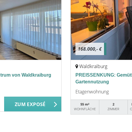
168.000,- €
Waldkraiburg
ntrum von Waldkraiburg
PREISSENKUNG: Gemütli
Gartennutzung
Etagenwohnung
ZUM EXPOSÉ
55 m²
2
WOHNFLÄCHE
ZIMMER
O