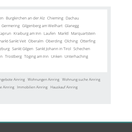
en
Burgkirchen an der Alz
Chieming
Dachau
Germering
Gilgenberg am Weilhart
Glanegg
Kaprun
Kraiburg am Inn
Laufen
Marktl
Marquartstein
arkt-Sankt Veit
Oberalm
Oberding
Olching
Otterfing
lzburg
Sankt Gilgen
Sankt Johann in Tirol
Schechen
in
Trostberg
Töging am Inn
Unken
Unterhaching
ngebote Ainring
Wohnungen Ainring
Wohnung suche Ainring
e Ainring
Immobilien Ainring
Hauskauf Ainring