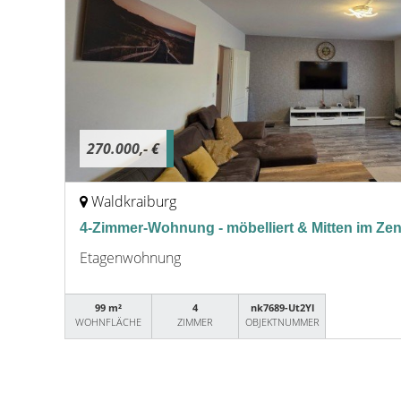
270.000,- €
Waldkraiburg
4-Zimmer-Wohnung - möbelliert & Mitten im Ze
Etagenwohnung
99 m²
4
nk7689-Ut2Yl
WOHNFLÄCHE
ZIMMER
OBJEKTNUMMER