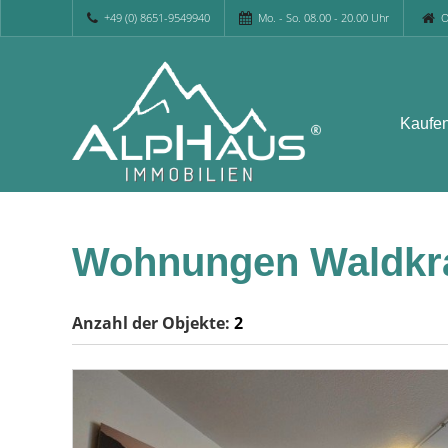
+49 (0) 8651-9549940
Mo. - So. 08.00 - 20.00 Uhr
O
Kaufe
Wohnungen Waldkr
Anzahl der
Objekte:
2