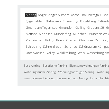
Ainring
Anger
Anger-Aufham
Aschau im Chiemgau
Bad
Eggenfelden
Elixhausen
Emmerting
Engelsberg
Falkenb
Gmund am Tegernsee
Gmunden
Golling
Grabenstätt
G
Mattsee
Mondsee
Munderfing
München
München Wald
Pfarrkirchen
Piding
Prien
Prien am Chiemsee
Raubling
Schleching
Schneizlreuth
Schönau
Schönau am Königss
Unterwössen
Valley
Waldkraiburg
Wals
Wasserburg am
Büro Ainring
Bürofläche Ainring
Eigentumswohnungen Ainring
Wohnungssuche Ainring
Wohnungsanzeigen Ainring
Wohnung 
Immobilienkauf Ainring
Einfamilienhaus Ainring
Einfamilienhä