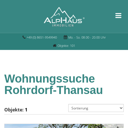
+49 (0) 8651-9549940
Mo. - So. 08.00 - 20.00 Uhr
Objekte: 101
Wohnungssuche
Rohrdorf-Thansau
Objekte:
1