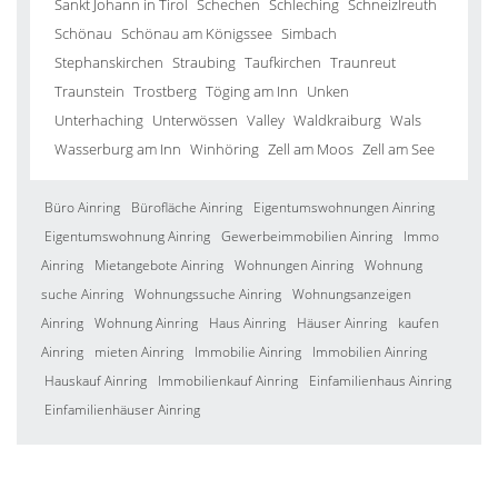
Sankt Johann in Tirol
Schechen
Schleching
Schneizlreuth
Schönau
Schönau am Königssee
Simbach
Stephanskirchen
Straubing
Taufkirchen
Traunreut
Traunstein
Trostberg
Töging am Inn
Unken
Unterhaching
Unterwössen
Valley
Waldkraiburg
Wals
Wasserburg am Inn
Winhöring
Zell am Moos
Zell am See
Büro Ainring
Bürofläche Ainring
Eigentumswohnungen Ainring
Eigentumswohnung Ainring
Gewerbeimmobilien Ainring
Immo
Ainring
Mietangebote Ainring
Wohnungen Ainring
Wohnung
suche Ainring
Wohnungssuche Ainring
Wohnungsanzeigen
Ainring
Wohnung Ainring
Haus Ainring
Häuser Ainring
kaufen
Ainring
mieten Ainring
Immobilie Ainring
Immobilien Ainring
Hauskauf Ainring
Immobilienkauf Ainring
Einfamilienhaus Ainring
Einfamilienhäuser Ainring