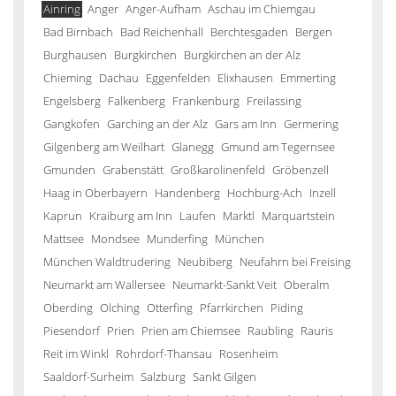
Ainring
Anger
Anger-Aufham
Aschau im Chiemgau
Bad Birnbach
Bad Reichenhall
Berchtesgaden
Bergen
Burghausen
Burgkirchen
Burgkirchen an der Alz
Chieming
Dachau
Eggenfelden
Elixhausen
Emmerting
Engelsberg
Falkenberg
Frankenburg
Freilassing
Gangkofen
Garching an der Alz
Gars am Inn
Germering
Gilgenberg am Weilhart
Glanegg
Gmund am Tegernsee
Gmunden
Grabenstätt
Großkarolinenfeld
Gröbenzell
Haag in Oberbayern
Handenberg
Hochburg-Ach
Inzell
Kaprun
Kraiburg am Inn
Laufen
Marktl
Marquartstein
Mattsee
Mondsee
Munderfing
München
München Waldtrudering
Neubiberg
Neufahrn bei Freising
Neumarkt am Wallersee
Neumarkt-Sankt Veit
Oberalm
Oberding
Olching
Otterfing
Pfarrkirchen
Piding
Piesendorf
Prien
Prien am Chiemsee
Raubling
Rauris
Reit im Winkl
Rohrdorf-Thansau
Rosenheim
Saaldorf-Surheim
Salzburg
Sankt Gilgen