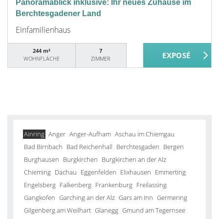
Panoramablick inklusive: Ihr neues Zuhause im
Berchtesgadener Land
Einfamilienhaus
244 m²
7
WOHNFLÄCHE
ZIMMER
Ainring
Anger
Anger-Aufham
Aschau im Chiemgau
Bad Birnbach
Bad Reichenhall
Berchtesgaden
Bergen
Burghausen
Burgkirchen
Burgkirchen an der Alz
Chieming
Dachau
Eggenfelden
Elixhausen
Emmerting
Engelsberg
Falkenberg
Frankenburg
Freilassing
Gangkofen
Garching an der Alz
Gars am Inn
Germering
Gilgenberg am Weilhart
Glanegg
Gmund am Tegernsee