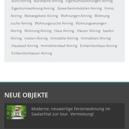
Büro Ainring
Bürofläche Ainring
Eigentumswohnungen Ainring
Eigentumswohnung Ainring
Gewerbeimmobilien Ainring
Immo
Ainring
Mietangebote Ainring
Wohnungen Ainring
Wohnung
suche Ainring
Wohnungssuche Ainring
Wohnungsanzeigen
Ainring
Wohnung Ainring
Haus Ainring
Häuser Ainring
kaufen
Ainring
mieten Ainring
Immobilie Ainring
Immobilien Ainring
Hauskauf Ainring
Immobilienkauf Ainring
Einfamilienhaus Ainring
Einfamilienhäuser Ainring
NEUE OBJEKTE
Moderne, neuwertige Ferienwohnung im
Saalachtal zur tour. Vermietung!