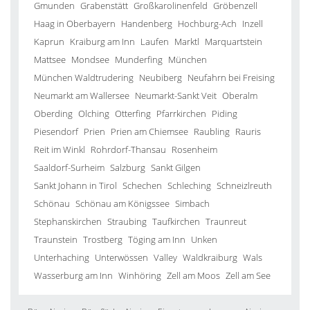
Gmunden
Grabenstätt
Großkarolinenfeld
Gröbenzell
Haag in Oberbayern
Handenberg
Hochburg-Ach
Inzell
Kaprun
Kraiburg am Inn
Laufen
Marktl
Marquartstein
Mattsee
Mondsee
Munderfing
München
München Waldtrudering
Neubiberg
Neufahrn bei Freising
Neumarkt am Wallersee
Neumarkt-Sankt Veit
Oberalm
Oberding
Olching
Otterfing
Pfarrkirchen
Piding
Piesendorf
Prien
Prien am Chiemsee
Raubling
Rauris
Reit im Winkl
Rohrdorf-Thansau
Rosenheim
Saaldorf-Surheim
Salzburg
Sankt Gilgen
Sankt Johann in Tirol
Schechen
Schleching
Schneizlreuth
Schönau
Schönau am Königssee
Simbach
Stephanskirchen
Straubing
Taufkirchen
Traunreut
Traunstein
Trostberg
Töging am Inn
Unken
Unterhaching
Unterwössen
Valley
Waldkraiburg
Wals
Wasserburg am Inn
Winhöring
Zell am Moos
Zell am See