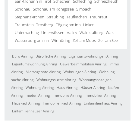
Sankt Johann in Tirol
Schechen
Schleching
Schneizlreuth
Schönau
Schönau am Königssee
Simbach
Stephanskirchen
Straubing
Taufkirchen
Traunreut
Traunstein
Trostberg
Töging am Inn
Unken
Unterhaching
Unterwössen
Valley
Waldkraiburg
Wals
Wasserburg am Inn
Winhöring
Zell am Moos
Zell am See
Büro Ainring
Bürofläche Ainring
Eigentumswohnungen Ainring
Eigentumswohnung Ainring
Gewerbeimmobilien Ainring
Immo
Ainring
Mietangebote Ainring
Wohnungen Ainring
Wohnung
suche Ainring
Wohnungssuche Ainring
Wohnungsanzeigen
Ainring
Wohnung Ainring
Haus Ainring
Häuser Ainring
kaufen
Ainring
mieten Ainring
Immobilie Ainring
Immobilien Ainring
Hauskauf Ainring
Immobilienkauf Ainring
Einfamilienhaus Ainring
Einfamilienhäuser Ainring