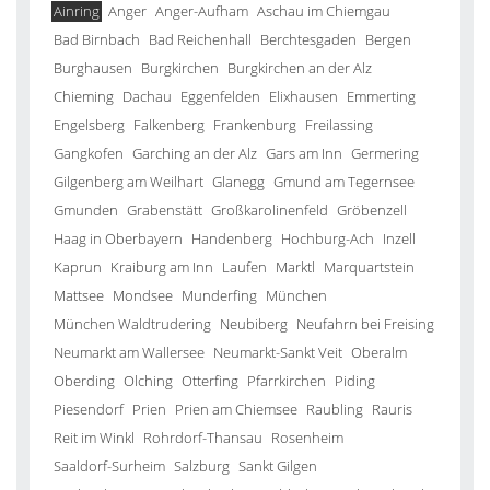
Ainring
Anger
Anger-Aufham
Aschau im Chiemgau
Bad Birnbach
Bad Reichenhall
Berchtesgaden
Bergen
Burghausen
Burgkirchen
Burgkirchen an der Alz
Chieming
Dachau
Eggenfelden
Elixhausen
Emmerting
Engelsberg
Falkenberg
Frankenburg
Freilassing
Gangkofen
Garching an der Alz
Gars am Inn
Germering
Gilgenberg am Weilhart
Glanegg
Gmund am Tegernsee
Gmunden
Grabenstätt
Großkarolinenfeld
Gröbenzell
Haag in Oberbayern
Handenberg
Hochburg-Ach
Inzell
Kaprun
Kraiburg am Inn
Laufen
Marktl
Marquartstein
Mattsee
Mondsee
Munderfing
München
München Waldtrudering
Neubiberg
Neufahrn bei Freising
Neumarkt am Wallersee
Neumarkt-Sankt Veit
Oberalm
Oberding
Olching
Otterfing
Pfarrkirchen
Piding
Piesendorf
Prien
Prien am Chiemsee
Raubling
Rauris
Reit im Winkl
Rohrdorf-Thansau
Rosenheim
Saaldorf-Surheim
Salzburg
Sankt Gilgen