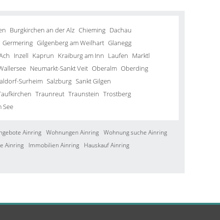
en
Burgkirchen an der Alz
Chieming
Dachau
Germering
Gilgenberg am Weilhart
Glanegg
Ach
Inzell
Kaprun
Kraiburg am Inn
Laufen
Marktl
Wallersee
Neumarkt-Sankt Veit
Oberalm
Oberding
aldorf-Surheim
Salzburg
Sankt Gilgen
Taufkirchen
Traunreut
Traunstein
Trostberg
m See
ngebote Ainring
Wohnungen Ainring
Wohnung suche Ainring
e Ainring
Immobilien Ainring
Hauskauf Ainring