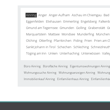
Ainring
Anger
Anger-Aufham
Aschau im Chiemgau
Bad
Eggenfelden
Elixhausen
Emmerting
Engelsberg
Falkenb
Gmund am Tegernsee
Gmunden
Golling
Grabenstätt
G
Marquartstein
Mattsee
Mondsee
Munderfing
München
Olching
Otterfing
Pfarrkirchen
Piding
Prien
Prien am 
Sankt Johann in Tirol
Schechen
Schleching
Schneizlreut
Töging am Inn
Unken
Unterhaching
Unterwössen
Valle
Büro Ainring
Bürofläche Ainring
Eigentumswohnungen Ainring
Wohnungssuche Ainring
Wohnungsanzeigen Ainring
Wohnung 
Immobilienkauf Ainring
Einfamilienhaus Ainring
Einfamilienhä