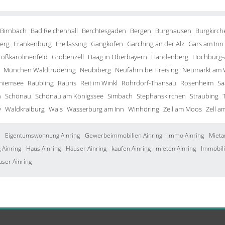
 Birnbach
Bad Reichenhall
Berchtesgaden
Bergen
Burghausen
Burgkirch
erg
Frankenburg
Freilassing
Gangkofen
Garching an der Alz
Gars am Inn
roßkarolinenfeld
Gröbenzell
Haag in Oberbayern
Handenberg
Hochburg-
München Waldtrudering
Neubiberg
Neufahrn bei Freising
Neumarkt am 
Chiemsee
Raubling
Rauris
Reit im Winkl
Rohrdorf-Thansau
Rosenheim
Sa
h
Schönau
Schönau am Königssee
Simbach
Stephanskirchen
Straubing
y
Waldkraiburg
Wals
Wasserburg am Inn
Winhöring
Zell am Moos
Zell a
Eigentumswohnung Ainring
Gewerbeimmobilien Ainring
Immo Ainring
Mieta
Ainring
Haus Ainring
Häuser Ainring
kaufen Ainring
mieten Ainring
Immobili
user Ainring