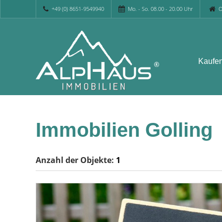
+49 (0) 8651-9549940
Mo. - So. 08.00 - 20.00 Uhr
O
Kaufe
Immobilien Golling
Anzahl der
Objekte:
1