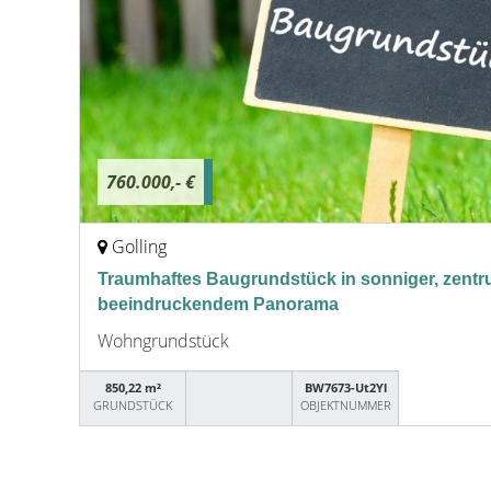
760.000,- €
Golling
Traumhaftes Baugrundstück in sonniger, zent
beeindruckendem Panorama
Wohngrundstück
850,22 m²
BW7673-Ut2Yl
GRUNDSTÜCK
OBJEKTNUMMER