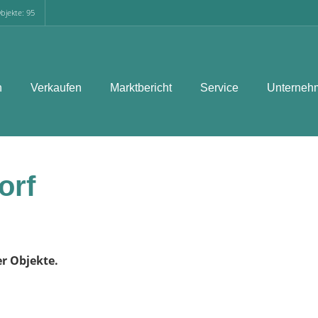
bjekte: 95
n
Verkaufen
Marktbericht
Service
Unterneh
orf
er Objekte.