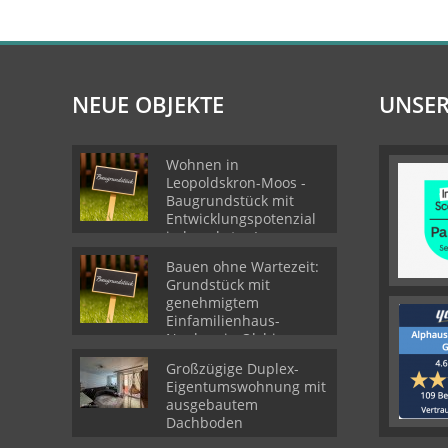
NEUE OBJEKTE
UNSER
Wohnen in
Leopoldskron-Moos -
Baugrundstück mit
Entwicklungspotenzial
in begehrter Lage
Bauen ohne Wartezeit:
Grundstück mit
genehmigtem
Einfamilienhaus-
Neubau in Olching
Großzügige Duplex-
Eigentumswohnung mit
ausgebautem
Dachboden