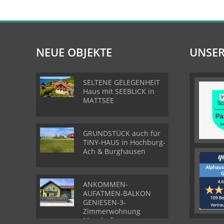
NEUE OBJEKTE
UNSER
SELTENE GELEGENHEIT
Haus mit SEEBLICK in
MATTSEE
GRUNDSTÜCK auch für
TINY-HAUS in Hochburg-
Ach & Burghausen
ANKOMMEN-
AUFATMEN-BALKON
GENIESEN-3-
Zimmerwohnung
Munderfing