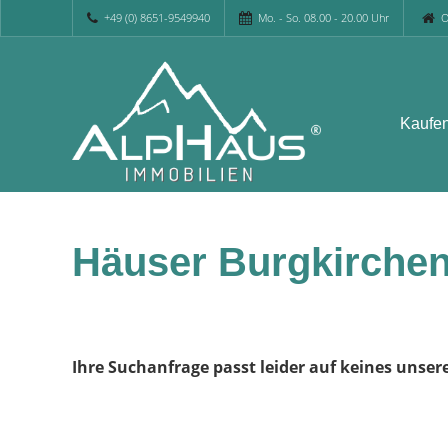
+49 (0) 8651-9549940
Mo. - So. 08.00 - 20.00 Uhr
O
Kaufe
Häuser Burgkirchen
Ihre Suchanfrage passt leider auf keines unser