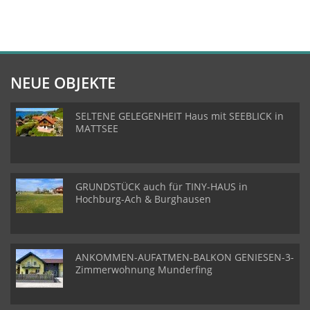
NEUE OBJEKTE
SELTENE GELEGENHEIT Haus mit SEEBLICK in
MATTSEE
GRUNDSTÜCK auch für TINY-HAUS in
Hochburg-Ach & Burghausen
ANKOMMEN-AUFATMEN-BALKON GENIESEN-3-
Zimmerwohnung Munderfing