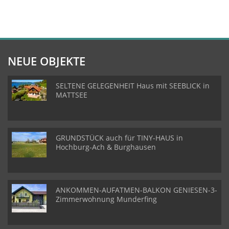
NEUE OBJEKTE
SELTENE GELEGENHEIT Haus mit SEEBLICK in
MATTSEE
GRUNDSTÜCK auch für TINY-HAUS in
Hochburg-Ach & Burghausen
ANKOMMEN-AUFATMEN-BALKON GENIESEN-3-
Zimmerwohnung Munderfing