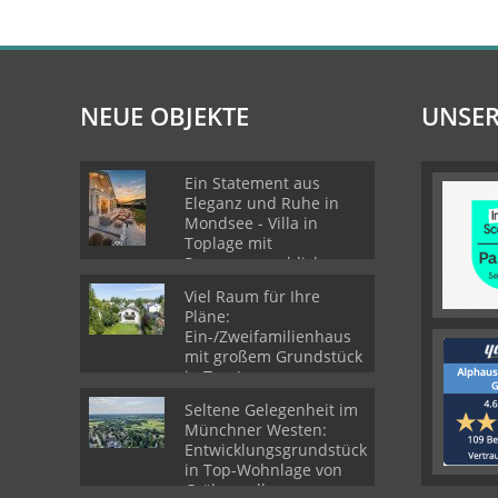
NEUE OBJEKTE
UNSER
Ein Statement aus
Eleganz und Ruhe in
Mondsee - Villa in
Toplage mit
Panoramaausblick
Viel Raum für Ihre
Pläne:
Ein-/Zweifamilienhaus
mit großem Grundstück
in Top-Lage von
Gröbenzell
Seltene Gelegenheit im
Münchner Westen:
Entwicklungsgrundstück
in Top-Wohnlage von
Gröbenzell