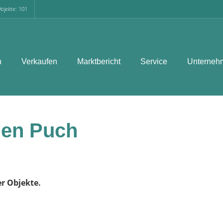
bjekte: 101
n
Verkaufen
Marktbericht
Service
Unterneh
en Puch
er Objekte.