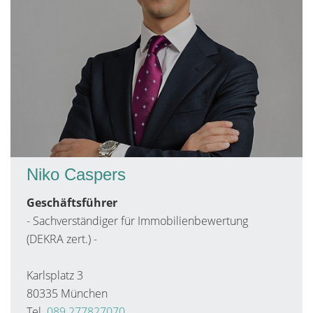
Niko Caspers
Geschäftsführer
- Sachverständiger für Immobilienbewertung
(DEKRA zert.) -
Karlsplatz 3
80335 München
Tel.
089 277827070