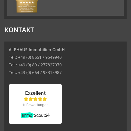
KONTAKT
ALPHAUS Immobilien GmbH
Tel.:
+49 (0) 8651 / 9549940
Tel.:
+49 (0) 89 / 277827070
Tel.:
+43 (0) 664 / 93315987