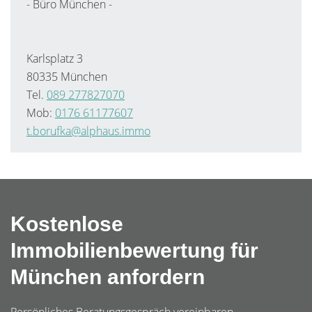
- Büro München -
Karlsplatz 3
80335 München
Tel.
089 277827070
Mob:
0176 61177607
t.borufka@alphaus.immo
Kostenlose
Immobilienbewertung für
München anfordern