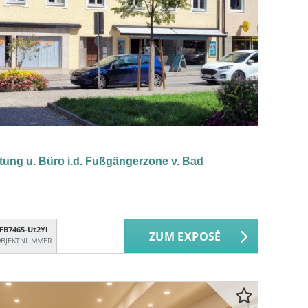
atung u. Büro i.d. Fußgängerzone v. Bad
FB7465-Ut2Yl
ZUM EXPOSÉ
BJEKTNUMMER