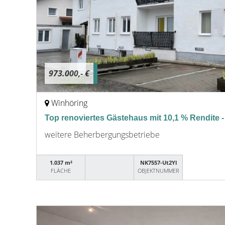
973.000,- €
Winhöring
Top renoviertes Gästehaus mit 10,1 % Rendite -
weitere Beherbergungsbetriebe
1.037 m²
NK7557-Ut2Yl
FLÄCHE
OBJEKTNUMMER