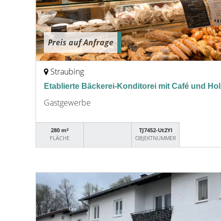
Preis auf Anfrage
Straubing
Etablierte Bäckerei-Konditorei mit Café und Ho
Gastgewerbe
280 m²
TJ7452-Ut2Yl
FLÄCHE
OBJEKTNUMMER