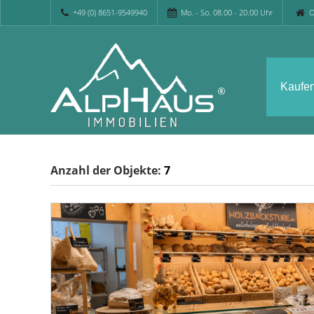
+49 (0) 8651-9549940
Mo. - So. 08.00 - 20.00 Uhr
O
Kaufe
Anzahl der
Objekte:
7