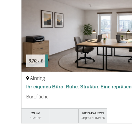
320,- €
Ainring
Ihr eigenes Büro. Ruhe. Struktur. Eine repräsen
Bürofläche
29 m²
NC7415-Ut2Yl
FLÄCHE
OBJEKTNUMMER