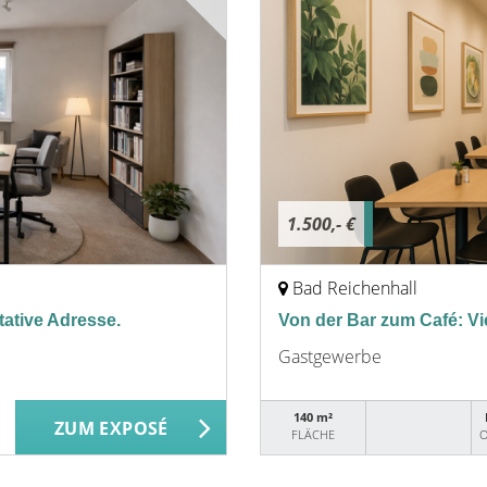
1.500,- €
Bad Reichenhall
tative Adresse.
Von der Bar zum Café: Vi
Gastgewerbe
140 m²
ZUM EXPOSÉ
FLÄCHE
O