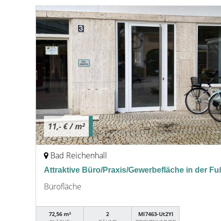
11,- €
/ m²
Bad Reichenhall
Attraktive Büro/Praxis/Gewerbefläche in der 
Bürofläche
72,56 m²
2
MI7463-Ut2Yl