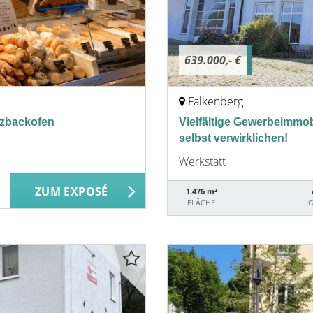
639.000,- €
Falkenberg
lzbackofen
Vielfältige Gewerbeimmobi
selbst verwirklichen!
Werkstatt
ZUM EXPOSÉ
1.476 m²
FLÄCHE
O