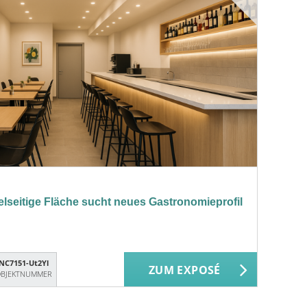
elseitige Fläche sucht neues Gastronomieprofil
NC7151-Ut2Yl
ZUM EXPOSÉ
BJEKTNUMMER