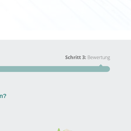
Schritt 3:
Bewertung
Schritt 1
en?
Wie groß