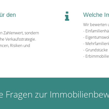
für den
Welche Im
Wir bewerten 
- Einfamilienh
nen Zahlenwert, sondern
- Eigentumsw
che Verkaufsstrategie.
- Mehrfamilien
ncen, Risiken und
- Grundstücke
- Erbimmobili
e Fragen zur Immobilienbe