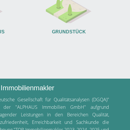
US
GRUNDSTÜCK
Immobilienmakler
utsche Gesellschaft für Qualitätsanalysen (DGQA)"
te der "ALPHAUS Immobilien GmbH" aufgrund
ragender Leistungen in den Bereichen Qualität,
zufriedenheit, Erreichbarkeit und Sachkunde die
hnung "TOP Immobilienmakler 2023, 2024, 2025 und