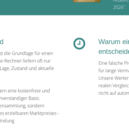
2026".
ld
Warum ein
entscheid
t die Grundlage für einen
e-Rechner liefern oft nur
Eine falsche P
Lage, Zustand und aktuelle
für lange Verm
Unsere Werterm
realen Verglei
rn eine kostenfreie und
nicht auf auto
hverständiger Basis.
tensammlung, sondern
des erzielbaren Marktpreises -
bindung.