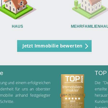
HAUS
MEHRFAMILIENHA
Jetzt Immobilie bewerten
ie
TOP 
tung und einem erfolgreichen
Die "De
edenheit für uns an oberster
erteil
mmobilie anhand festgelegter
heraus
Schritte.
Kunden
Auszeic