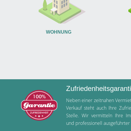
WOHNUNG
Zufriedenheitsgarant
Neben einer zeitnahen Vermie
Verkauf steht auch Ihre Zufri
Stelle. Wir vermitteln Ihre I
und professionell ausgeführter 