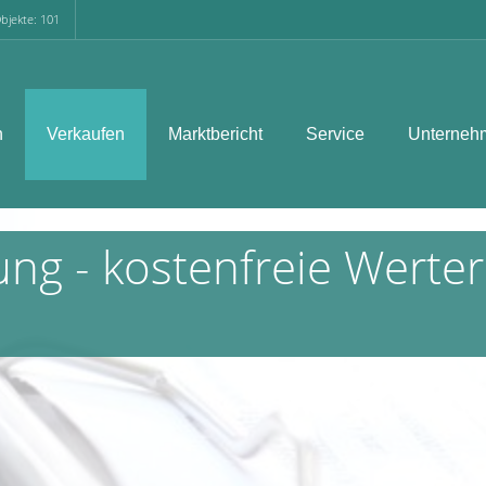
bjekte: 101
n
Verkaufen
Marktbericht
Service
Unterneh
ng - kostenfreie Werter