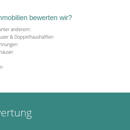
mobilien bewerten wir?
unter anderem:
äuser & Doppelhaushälften
ohnungen
häuser
en
wertung