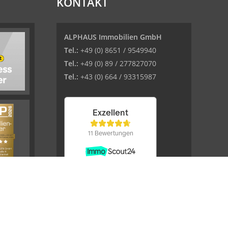
KONTAKT
ALPHAUS Immobilien GmbH
Tel.:
+49 (0) 8651 / 9549940
Tel.:
+49 (0) 89 / 277827070
Tel.:
+43 (0) 664 / 93315987