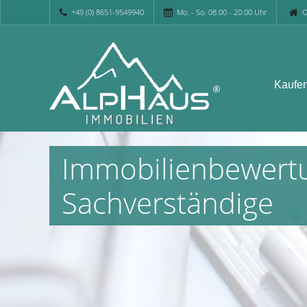
+49 (0) 8651-9549940
Mo. - So. 08.00 - 20.00 Uhr
O
Kaufe
Immobilienbewertu
Sachverständige