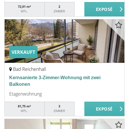
72,01 m²
2
WFL.
ZIMMER
VERKAUFT
Bad Reichenhall
Kernsanierte 3-Zimmer-Wohnung mit zwei
Balkonen
Etagenwohnung
81,75 m²
3
WFL.
ZIMMER