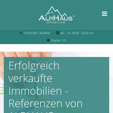
+49 (0) 8651-9549940
Mo. - So. 08.00 - 20.00 Uhr
Objekte: 101
Erfolgreich
verkaufte
Immobilien -
Referenzen von