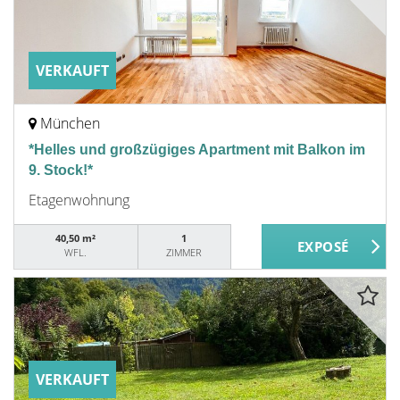
VERKAUFT
München
*Helles und großzügiges Apartment mit Balkon im
9. Stock!*
Etagenwohnung
40,50 m²
1
WFL.
ZIMMER
VERKAUFT