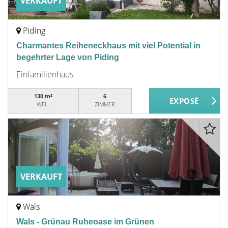
VERKAUFT
Piding
Charmantes Reiheneckhaus mit viel Potential in
begehrter Lage von Piding
Einfamilienhaus
130 m²
6
WFL.
ZIMMER
VERKAUFT
Wals
Wals - Grünau Ruheoase im Grünen