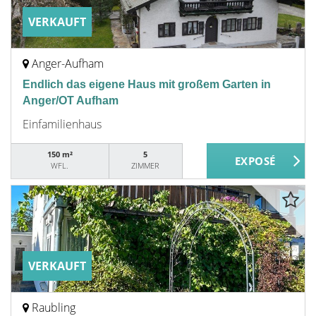
VERKAUFT
Anger-Aufham
Endlich das eigene Haus mit großem Garten in
Anger/OT Aufham
Einfamilienhaus
150 m²
5
WFL.
ZIMMER
VERKAUFT
Raubling