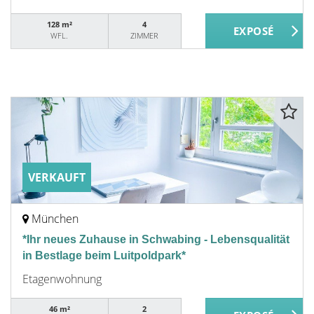
128 m²
4
WFL.
ZIMMER
VERKAUFT
München
*Ihr neues Zuhause in Schwabing - Lebensqualität
in Bestlage beim Luitpoldpark*
Etagenwohnung
46 m²
2