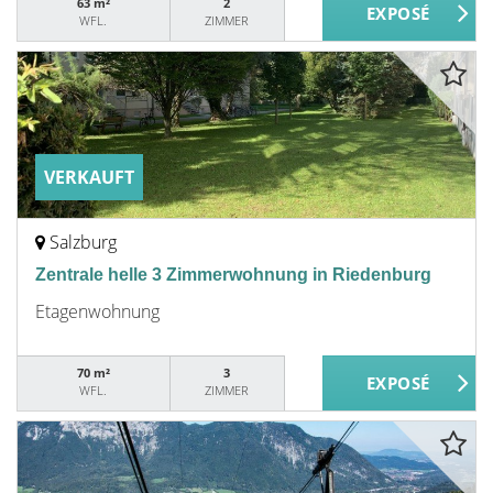
63 m²
2
WFL.
ZIMMER
VERKAUFT
Salzburg
Zentrale helle 3 Zimmerwohnung in Riedenburg
Etagenwohnung
70 m²
3
WFL.
ZIMMER