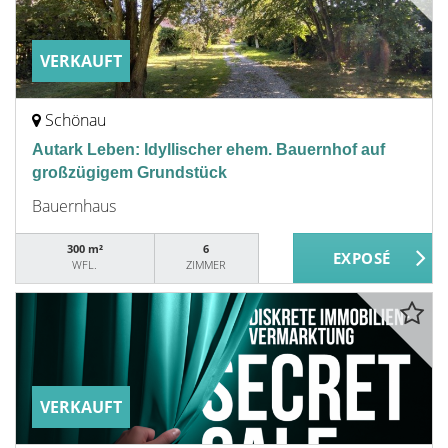
VERKAUFT
Schönau
Autark Leben: Idyllischer ehem. Bauernhof auf
großzügigem Grundstück
Bauernhaus
300 m²
6
WFL.
ZIMMER
VERKAUFT