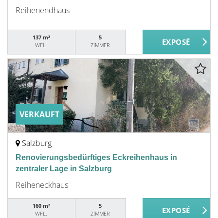
Reihenendhaus
137 m²
5
WFL.
ZIMMER
VERKAUFT
Salzburg
Renovierungsbedürftiges Eckreihenhaus in
zentraler Lage in Salzburg
Reiheneckhaus
160 m²
5
WFL.
ZIMMER