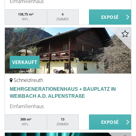
Einfamilienhaus
138,75 m²
4
WFL.
ZIMMER
VERKAUFT
Schneizlreuth
MEHRGENERATIONENHAUS + BAUPLATZ IN
WEIßBACH A.D. ALPENSTRAßE
Einfamilienhaus
300 m²
13
WFL.
ZIMMER