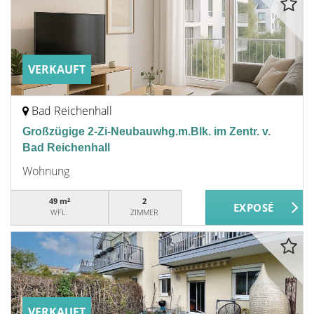
VERKAUFT
Bad Reichenhall
Großzügige 2-Zi-Neubauwhg.m.Blk. im Zentr. v.
Bad Reichenhall
Wohnung
49 m²
2
WFL.
ZIMMER
VERKAUFT