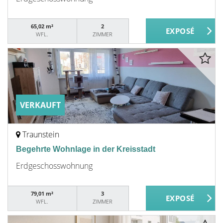
65,02 m²
2
WFL.
ZIMMER
VERKAUFT
Traunstein
Begehrte Wohnlage in der Kreisstadt
Erdgeschosswohnung
79,01 m²
3
WFL.
ZIMMER