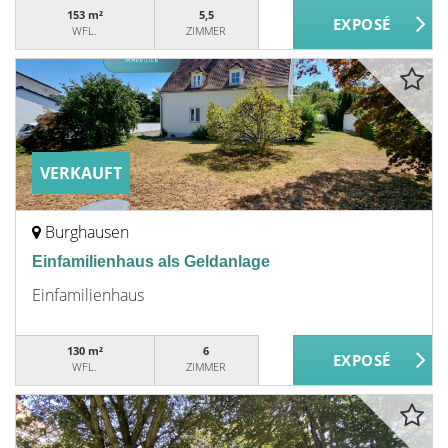
153 m²
5,5
WFL.
ZIMMER
VERKAUFT
Burghausen
Einfamilienhaus als Geldanlage
Einfamilienhaus
130 m²
6
WFL.
ZIMMER