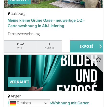
Salzburg
Meine kleine Grüne Oase - neuwertige 1-Zi-
Gartenwohnung in Alt-Liefering
Terrassenwohnung
41 m²
1
WFL.
ZIMMER
VERKAUFT
Anger
Deutsch
Deutsch
Deutsch
Deutsch
Interessante Maisonette-Wohnung mit Garten