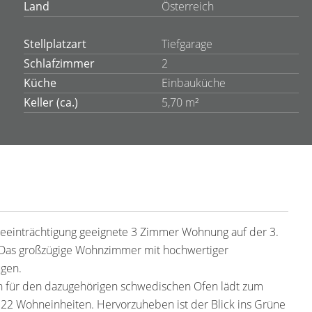
Land
Österreich
Stellplatzart
Tiefgarage
Schlafzimmer
2
Küche
Einbauküche
Keller (ca.)
5,70 m²
Beeinträchtigung geeignete 3 Zimmer Wohnung auf der 3.
t. Das großzügige Wohnzimmer mit hochwertiger
gen.
n für den dazugehörigen schwedischen Ofen lädt zum
 22 Wohneinheiten. Hervorzuheben ist der Blick ins Grüne