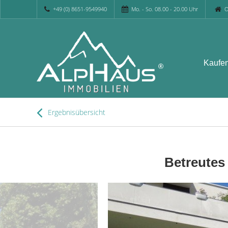
+49 (0) 8651-9549940
Mo. - So. 08.00 - 20.00 Uhr
O
Kaufe
Ergebnisübersicht
Betreutes