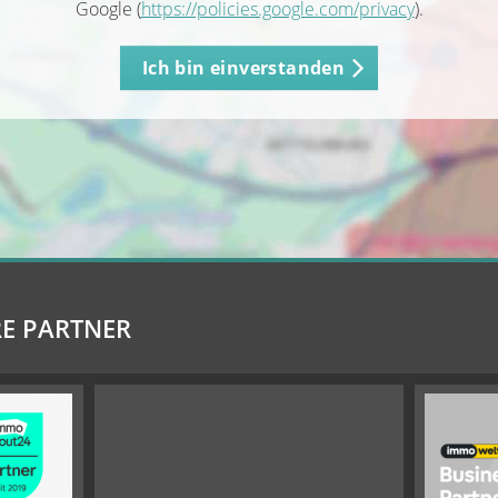
Google (
https://policies.google.com/privacy
).
Ich bin einverstanden
E PARTNER