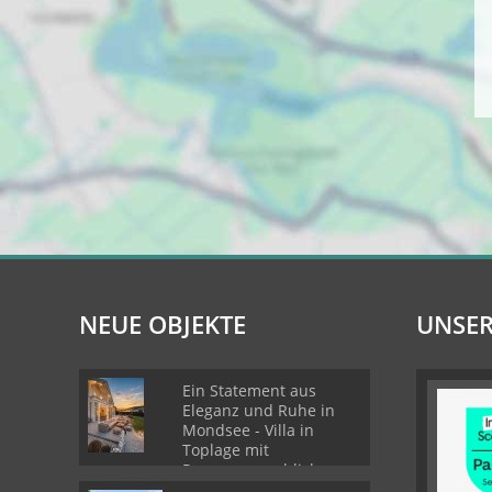
NEUE OBJEKTE
UNSER
Ein Statement aus
Eleganz und Ruhe in
Mondsee - Villa in
Toplage mit
Panoramaausblick