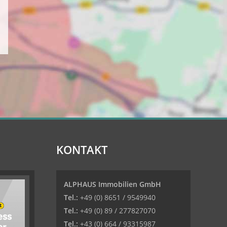
KONTAKT
ALPHAUS Immobilien GmbH
Tel.:
+49 (0) 8651 / 9549940
Tel.:
+49 (0) 89 / 277827070
Tel.:
+43 (0) 664 / 93315987