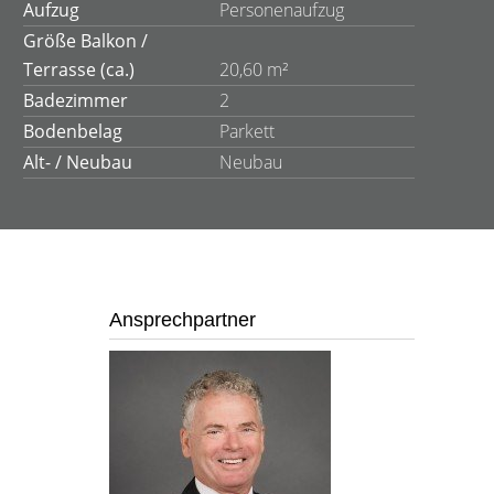
Aufzug
Personenaufzug
Größe Balkon /
Terrasse (ca.)
20,60 m²
Badezimmer
2
Bodenbelag
Parkett
Alt- / Neubau
Neubau
Ansprechpartner