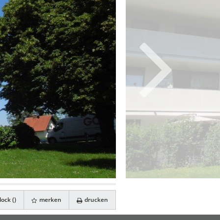
ock (
)
merken
drucken