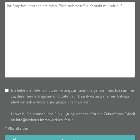
Ich habe die
Datenschutzerklärung
zur Kenntnis genommen. Ich stimme
zu, dass meine Angaben und Daten zur Beantwortung meiner Anfrage
elektronisch erhoben und gespeichert werden.
Hinweis: Sie können Ihre Einwilligung jederzeit für die Zukunft per E-Mail
an info@alphaus.immo widerrufen. *
* Pflichtfelder