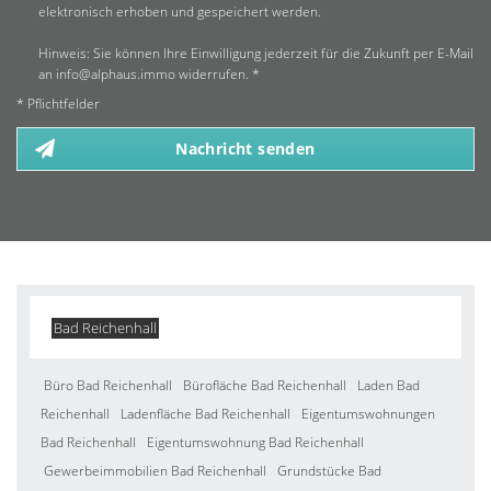
elektronisch erhoben und gespeichert werden.
Hinweis: Sie können Ihre Einwilligung jederzeit für die Zukunft per E-Mail
an info@alphaus.immo widerrufen. *
* Pflichtfelder
Nachricht senden
Bad Reichenhall
Büro Bad Reichenhall
Bürofläche Bad Reichenhall
Laden Bad
Reichenhall
Ladenfläche Bad Reichenhall
Eigentumswohnungen
Bad Reichenhall
Eigentumswohnung Bad Reichenhall
Gewerbeimmobilien Bad Reichenhall
Grundstücke Bad