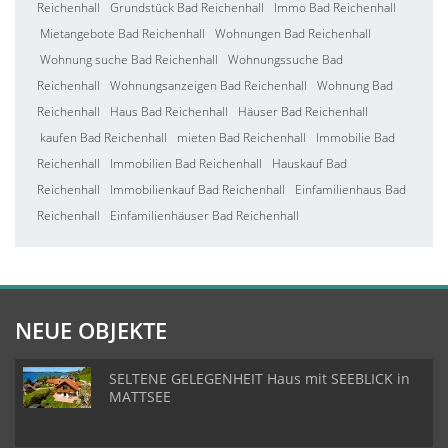
Reichenhall
Grundstück Bad Reichenhall
Immo Bad Reichenhall
Mietangebote Bad Reichenhall
Wohnungen Bad Reichenhall
Wohnung suche Bad Reichenhall
Wohnungssuche Bad
Reichenhall
Wohnungsanzeigen Bad Reichenhall
Wohnung Bad
Reichenhall
Haus Bad Reichenhall
Häuser Bad Reichenhall
kaufen Bad Reichenhall
mieten Bad Reichenhall
Immobilie Bad
Reichenhall
Immobilien Bad Reichenhall
Hauskauf Bad
Reichenhall
Immobilienkauf Bad Reichenhall
Einfamilienhaus Bad
Reichenhall
Einfamilienhäuser Bad Reichenhall
NEUE OBJEKTE
SELTENE GELEGENHEIT Haus mit SEEBLICK in
MATTSEE