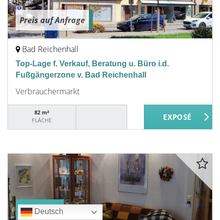
Preis auf Anfrage
Bad Reichenhall
Top-Lage f. Verkauf, Beratung u. Büro i.d.
Fußgängerzone v. Bad Reichenhall
Verbrauchermarkt
82 m²
FLÄCHE
VERKAUFT
Deutsch
Deutsch
Deutsch
Deutsch