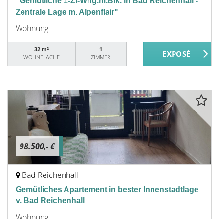
"Gemütliche 1-Zi-Whg.m.Blk. in Bad Reichenhall -
Zentrale Lage m. Alpenflair"
Wohnung
32 m²
1
WOHNFLÄCHE
ZIMMER
98.500,- €
Bad Reichenhall
Gemütliches Apartement in bester Innenstadtlage
v. Bad Reichenhall
Wohnung