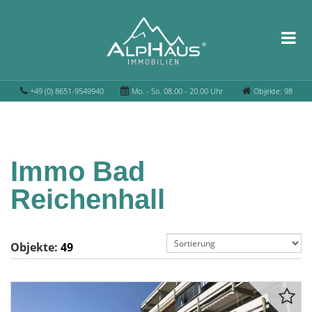
+49 (0) 8651-9549940
Mo. - So. 08.00 - 20.00 Uhr
Objekte: 98
Immo Bad
Reichenhall
Objekte:
49