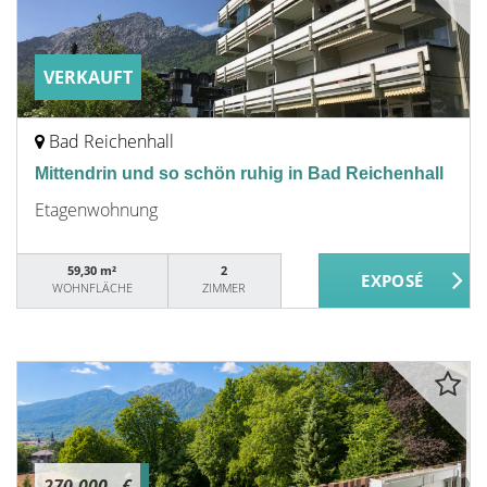
VERKAUFT
Bad Reichenhall
Mittendrin und so schön ruhig in Bad Reichenhall
Etagenwohnung
59,30 m²
2
WOHNFLÄCHE
ZIMMER
270.000,- €