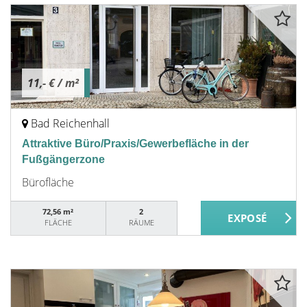
11,- €
/ m²
Bad Reichenhall
Attraktive Büro/Praxis/Gewerbefläche in der
Fußgängerzone
Bürofläche
72,56 m²
2
FLÄCHE
RÄUME