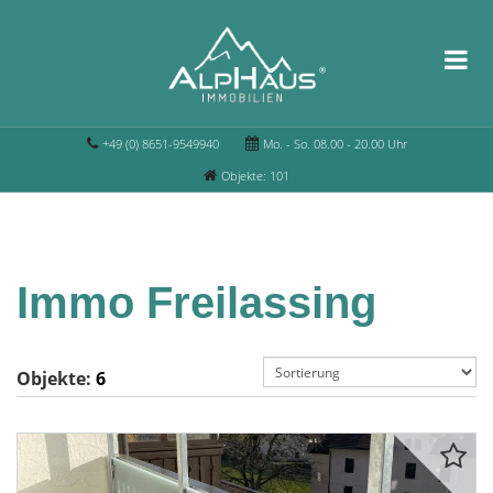
+49 (0) 8651-9549940
Mo. - So. 08.00 - 20.00 Uhr
Objekte: 101
Immo Freilassing
Objekte:
6