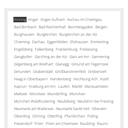
Ainring
Anger
Anger-Aufham
Aschau im Chiemgau
Bad Birnbach
Bad Reichenhall
Berchtesgaden
Bergen
Burghausen
Burgkirchen
Burgkirchen an der Alz
Chieming
Dachau
Eggenfelden
Elixhausen
Emmerting
Engelsberg
Falkenberg
Frankenburg
Freilassing
Gangkofen
Garching an der Alz
Gars am Inn
Germering
Gilgenberg am Weilhart
Glanegg
Gmund am Tegernsee
Gmunden
Grabenstätt
Großkarolinenfeld
Gröbenzell
Haag in Oberbayern
Handenberg
Hochburg-Ach
Inzell
Kaprun
Kraiburg am Inn
Laufen
Marktl
Marquartstein
Mattsee
Mondsee
Munderfing
München
München Waldtrudering
Neubiberg
Neufahrn bei Freising
Neumarkt am Wallersee
Neumarkt-Sankt Veit
Oberalm
Oberding
Olching
Otterfing
Pfarrkirchen
Piding
Piesendorf
Prien
Prien am Chiemsee
Raubling
Rauris