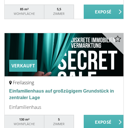
85 m²
5,5
WOHNFLÄCHE
ZIMMER
VERKAUFT
Freilassing
Einfamilienhaus auf großzügigem Grundstück in
zentraler Lage
Einfamilienhaus
130 m²
5
WOHNFLÄCHE
ZIMMER