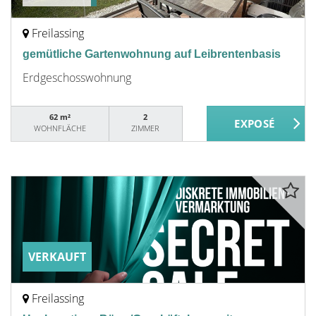
Freilassing
gemütliche Gartenwohnung auf Leibrentenbasis
Erdgeschosswohnung
62 m²
2
WOHNFLÄCHE
ZIMMER
VERKAUFT
Freilassing