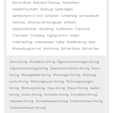
Reit im Winkl
Rohrdorf-Thansau
Rosenheim
Saaldorf-Surheim
Salzburg
Sankt Gilgen
Sankt Johann in Tirol
Schechen
Schleching
Schneizlreuth
Schönau
Schönau am Königssee
Simbach
Stephanskirchen
Straubing
Taufkirchen
Traunreut
Traunstein
Trostberg
Töging am Inn
Unken
Unterhaching
Unterwössen
Valley
Waldkraiburg
Wals
Wasserburg am Inn
Winhöring
Zell am Moos
Zell am See
Büro Ainring
Bürofläche Ainring
Eigentumswohnungen Ainring
Eigentumswohnung Ainring
Gewerbeimmobilien Ainring
Immo
Ainring
Mietangebote Ainring
Wohnungen Ainring
Wohnung
suche Ainring
Wohnungssuche Ainring
Wohnungsanzeigen
Ainring
Wohnung Ainring
Haus Ainring
Häuser Ainring
kaufen
Ainring
mieten Ainring
Immobilie Ainring
Immobilien Ainring
Hauskauf Ainring
Immobilienkauf Ainring
Einfamilienhaus Ainring
Einfamilienhäuser Ainring